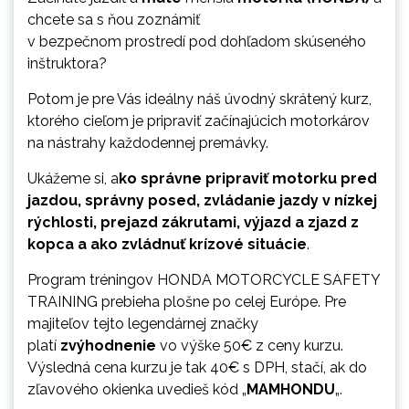
chcete sa s ňou zoznámiť
v bezpečnom prostredí pod dohľadom skúseného
inštruktora?
Potom je pre Vás ideálny náš úvodný skrátený kurz,
ktorého cieľom je pripraviť začínajúcich motorkárov
na nástrahy každodennej premávky.
Ukážeme si, a
ko správne pripraviť motorku pred
jazdou, správny posed, zvládanie jazdy v nízkej
rýchlosti, prejazd zákrutami, výjazd a zjazd z
kopca a ako zvládnuť krízové situácie
.
Program tréningov HONDA MOTORCYCLE SAFETY
TRAINING prebieha plošne po celej Európe. Pre
majiteľov tejto legendárnej značky
platí
zvýhodnenie
vo výške 50€ z ceny kurzu.
Výsledná cena kurzu je tak 40€ s DPH, stačí, ak do
zľavového okienka uvedieš kód „
MAMHONDU
„.