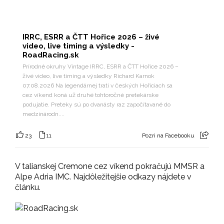
IRRC, ESRR a ČTT Hořice 2026 – živé
video, live timing a výsledky -
RoadRacing.sk
Prírodné okruhy Vintage IRRC, ESRR a ČTT Hořice 2026 –
živé video, live timing a výsledky Richard Karnok
07.08.2026 Na legendárnej trati v českých Hořiciach sa
cez víkend koná už druhé tohtoročné pretekárske
podujatie. Preteky sú po dvanásty raz započítavané do
medzinárodn....
23
11
Pozri na Facebooku
V talianskej Cremone cez víkend pokračujú MMSR a
Alpe Adria IMC. Najdôležitejšie odkazy nájdete v
článku.