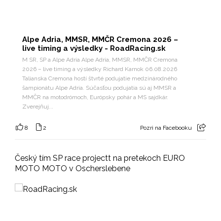
Alpe Adria, MMSR, MMČR Cremona 2026 –
live timing a výsledky - RoadRacing.sk
M SR, SP a Alpe Adria Alpe Adria, MMSR, MMČR Cremona
2026 – live timing a výsledky Richard Karnok 06.08.2026
Talianska Cremona hostí štvrté podujatie medzinárodného
šampionátu Alpe Adria. Súčasťou podujatia sú aj MMSR a
MMČR na motodrómoch, Európsky pohár a MS sajdkár.
Zverejňuj...
8
2
Pozri na Facebooku
Český tím SP race projectt na pretekoch EURO
MOTO MOTO v Oscherslebene