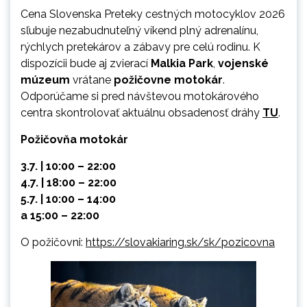
Cena Slovenska Preteky cestných motocyklov 2026
sľubuje nezabudnuteľný víkend plný adrenalínu,
rýchlych pretekárov a zábavy pre celú rodinu. K
dispozícii bude aj zvierací
Malkia Park
,
vojenské
múzeum
vrátane
požičovne motokár
.
Odporúčame si pred návštevou motokárového
centra skontrolovať aktuálnu obsadenosť dráhy
TU
.
Požičovňa motokár
3.7. | 10:00 – 22:00
4.7. | 18:00 – 22:00
5.7. | 10:00 – 14:00
a 15:00 – 22:00
O požičovni:
https://slovakiaring.sk/sk/pozicovna