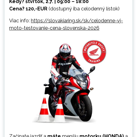
Kedy? štvrtok, 2.7. | 09:00 – 18:00
Cena? 120,-EUR
(dostupný iba celodenný lístok)
Viac info:
https://slovakiaring.sk/sk/celodenne-vj-
moto-testovanie-cena-slovenska-2026
Začínate jazdiť a
máte
menšiu
motorku (HONDA)
a