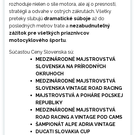
rozhoduje nielen o sile motora, ale aj o presnosti,
stratégii a odvahe v ostrých zákrutách. Všetky
preteky sľubujú
dramatické súboje
až do
posledných metrov trate a
nezabudnuteľný
zážitok pre všetkých priaznivcov
motocyklového športu
.
Súčasťou Ceny Slovenska sú:
MEDZINÁRODNÉ MAJSTROVSTVÁ
SLOVENSKA NA PRÍRODNÝCH
OKRUHOCH
MEDZINÁRODNÉ MAJSTROVSTVÁ
SLOVENSKA VINTAGE ROAD RACING
MAJSTROVSTVÁ A POHÁRE POĽSKEJ
REPUBLIKY
MEDZINÁRODNÉ MAJSTROVSTVÁ
ROAD RACING A VINTAGE POD CAMS
ŠAMPIONÁT ALPE ADRIA VINTAGE
DUCATI SLOVAKIA CUP