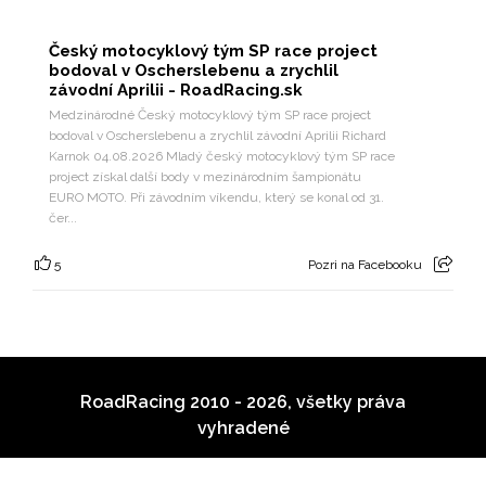
Český motocyklový tým SP race project
bodoval v Oscherslebenu a zrychlil
závodní Aprilii - RoadRacing.sk
Medzinárodné Český motocyklový tým SP race project
bodoval v Oscherslebenu a zrychlil závodní Aprilii Richard
Karnok 04.08.2026 Mladý český motocyklový tým SP race
project získal další body v mezinárodním šampionátu
EURO MOTO. Při závodním víkendu, který se konal od 31.
čer...
5
Pozri na Facebooku
RoadRacing 2010 - 2026, všetky práva
vyhradené