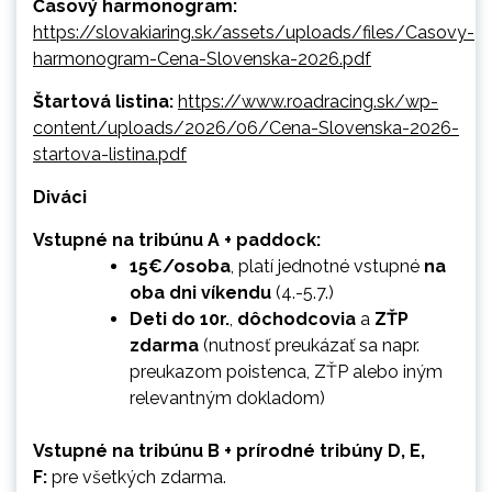
Časový harmonogram:
https://slovakiaring.sk/assets/uploads/files/Casovy-
harmonogram-Cena-Slovenska-2026.pdf
Štartová listina:
https://www.roadracing.sk/wp-
content/uploads/2026/06/Cena-Slovenska-2026-
startova-listina.pdf
Diváci
Vstupné na tribúnu A + paddock:
15€/osoba
, platí jednotné vstupné
na
oba dni víkendu
(4.-5.7.)
Deti do 10r.
,
dôchodcovia
a
ZŤP
zdarma
(nutnosť preukázať sa napr.
preukazom poistenca, ZŤP alebo iným
relevantným dokladom)
Vstupné na tribúnu B + prírodné tribúny D, E,
F:
pre všetkých zdarma.