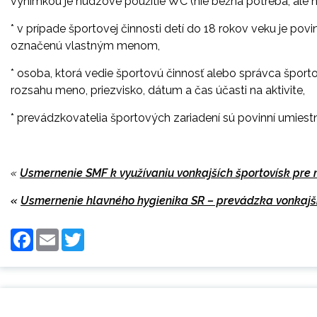
výnimkou je núdzové použitie WC (nie bežná potreba, ale n
* v prípade športovej činnosti detí do 18 rokov veku je p
označenú vlastným menom,
* osoba, ktorá vedie športovú činnosť alebo správca šport
rozsahu meno, priezvisko, dátum a čas účasti na aktivite,
* prevádzkovatelia športových zariadení sú povinní umiest
«
Usmernenie SMF k využívaniu vonkajších športovísk pre 
«
Usmernenie hlavného hygienika SR – prevádzka vonkajš
Facebook
Email
Twitter