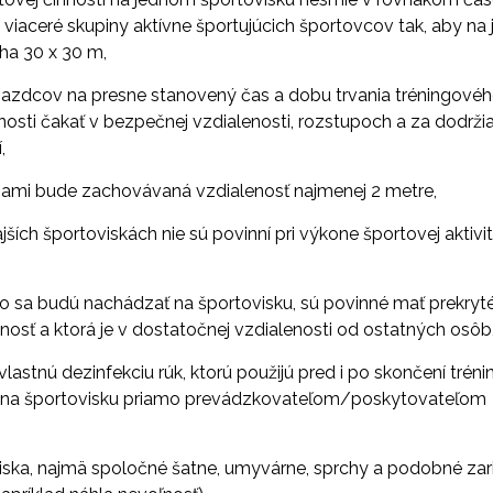
 viaceré skupiny aktívne športujúcich športovcov tak, aby na
ha 30 x 30 m,
 jazdcov na presne stanovený čas a dobu trvania tréningové
nnosti čakať v bezpečnej vzdialenosti, rozstupoch a za dodrži
,
bami bude zachovávaná vzdialenosť najmenej 2 metre,
ších športoviskách nie sú povinní pri výkone športovej aktivi
ebo sa budú nachádzať na športovisku, sú povinné mať prekryt
nnosť a ktorá je v dostatočnej vzdialenosti od ostatných osôb
 vlastnú dezinfekciu rúk, ktorú použijú pred i po skončení tré
ená na športovisku priamo prevádzkovateľom/poskytovateľom
oviska, najmä spoločné šatne, umyvárne, sprchy a podobné zar