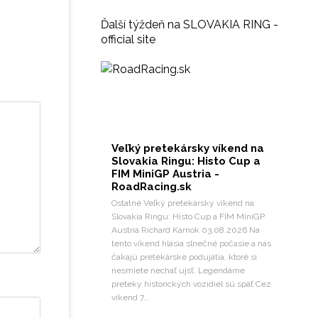
Ďalší týždeň na SLOVAKIA RING -
official site
Veľký pretekársky víkend na
Slovakia Ringu: Histo Cup a
FIM MiniGP Austria -
RoadRacing.sk
Ostatné Veľký pretekársky víkend na
Slovakia Ringu: Histo Cup a FIM MiniGP
Austria Richard Karnok 03.08.2026 Na
tento víkend hlásia slnečné počasie a nás
čakajú pretekárske podujatia, ktoré si
nesmiete nechať ujsť. Legendárne
preteky historických vozidiel sú späť Cez
víkend 7...