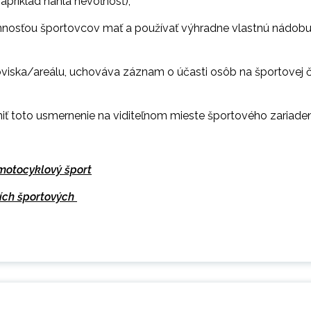
apríklad náhla nevoľnosť),
ovinnosťou športovcov mať a používať výhradne vlastnú nádob
oviska/areálu, uchováva záznam o účasti osôb na športovej č
niť toto usmernenie na viditeľnom mieste športového zariaden
motocyklový šport
ích športových