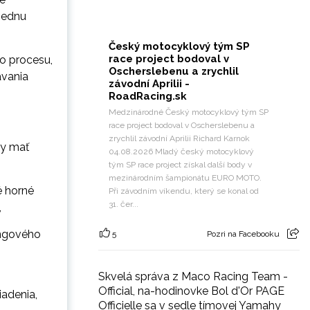
 jednu
Český motocyklový tým SP
race project bodoval v
ho procesu,
Oscherslebenu a zrychlil
avania
závodní Aprilii -
RoadRacing.sk
Medzinárodné Český motocyklový tým SP
race project bodoval v Oscherslebenu a
zrychlil závodní Aprilii Richard Karnok
ty mať
04.08.2026 Mladý český motocyklový
tým SP race project získal další body v
mezinárodním šampionátu EURO MOTO.
é horné
Při závodním víkendu, který se konal od
31. čer...
,
ningového
5
Pozri na Facebooku
Skvelá správa z Maco Racing Team -
Official, na-hodinovke Bol d'Or PAGE
iadenia,
Officielle sa v sedle tímovej Yamahy