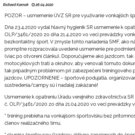
Richard Karnok
26.04.2020
POZOR – usmernenie ÚVZ SR pre využívanie vonkajších šp
Dňa 23.4.2020 vydal hlavný hygienik SR usmernenie k opat
OLP/3461/2020 zo dňa 21.4.2020 vo veci prevádzky vonka
bezkontaktný šport. V zmysle tohto nariadenia SMF, ako 
promptne rozpracovala uvedené usmernenie pre podmien
(viac po otvorení článku). Doporučujeme ako jazdcom, ta
motocyklových tratí a okruhov, aby venovali tomuto doku
tak prípadným problémom pri zabezpečení tréningového
jazdcov. UPOZORNENIE – športové podujatia, organizov
sústredenia/campy sú i naďalej zakázané!
Usmernenie k opatreniu Úradu verejného zdravotníctva SR
č. OLP/3461/2020 zo dňa 21.04.2020 vo veci prevádzky v
* tréning prebieha na vonkajšom športovisku bez prítomnos
členov realizačného tímu,
* skupina športovcov/jazdcov aktívne zapojených do špor