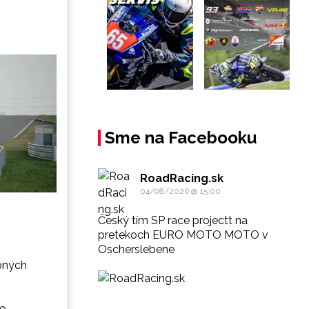
Sme na Facebooku
RoadRacing.sk
04/08/2026 @ 15:00
Český tím SP race projectt na
pretekoch EURO MOTO MOTO v
Oscherslebene
ebných
se