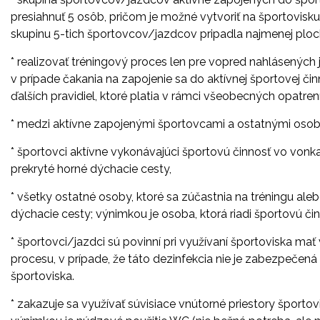
presiahnuť 5 osôb, pričom je možné vytvoriť na športovisku
skupinu 5-tich športovcov/jazdcov pripadla najmenej ploc
* realizovať tréningový proces len pre vopred nahlásených
v prípade čakania na zapojenie sa do aktívnej športovej či
ďalších pravidiel, ktoré platia v rámci všeobecných opatrení
* medzi aktívne zapojenými športovcami a ostatnými oso
* športovci aktívne vykonávajúci športovú činnosť vo vonkaj
prekryté horné dýchacie cesty,
* všetky ostatné osoby, ktoré sa zúčastnia na tréningu al
dýchacie cesty; výnimkou je osoba, ktorá riadi športovú či
* športovci/jazdci sú povinní pri využívaní športoviska mať
procesu, v prípade, že táto dezinfekcia nie je zabezpeč
športoviska.
* zakazuje sa využívať súvisiace vnútorné priestory šport