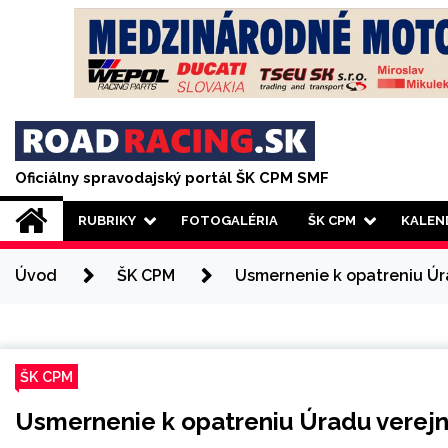
Skip
to
content
Oficiálny spravodajský portál ŠK CPM SMF
RUBRIKY
FOTOGALÉRIA
ŠK CPM
KALEN
Úvod
ŠK CPM
Usmernenie k opatreniu Úr
ŠK CPM
Usmernenie k opatreniu Úradu verej