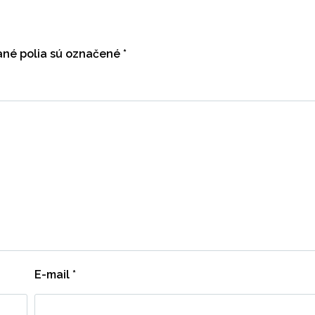
né polia sú označené
*
E-mail
*