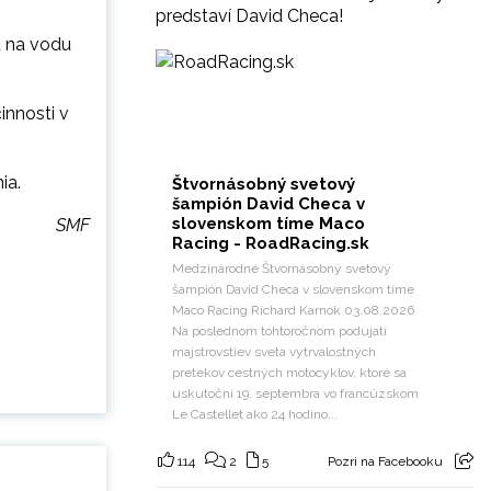
predstaví David Checa!
u na vodu
innosti v
ia.
Štvornásobný svetový
šampión David Checa v
slovenskom tíme Maco
SMF
Racing - RoadRacing.sk
Medzinárodné Štvornásobný svetový
šampión David Checa v slovenskom tíme
Maco Racing Richard Karnok 03.08.2026
Na poslednom tohtoročnom podujatí
majstrovstiev sveta vytrvalostných
pretekov cestných motocyklov, ktoré sa
uskutoční 19. septembra vo francúzskom
Le Castellet ako 24 hodino...
114
2
5
Pozri na Facebooku