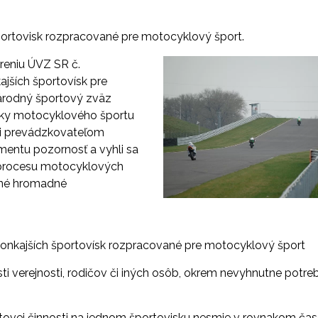
ortovisk rozpracované pre motocyklový šport
.
reniu ÚVZ SR č.
jších športovísk pre
národný športový zväz
ky motocyklového športu
k i prevádzkovateľom
mentu pozornosť a vyhli sa
 procesu motocyklových
ané hromadné
onkajších športovísk rozpracované pre motocyklový šport
ti verejnosti, rodičov či iných osôb, okrem nevyhnutne potr
tovej činnosti na jednom športovisku nesmie v rovnakom ča