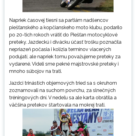
Napriek časovej tiesni sa partiám nadšencov
piešťanského a kopčianskeho moto klubu, podarilo
po 20-tich rokoch vrátiť do Piešťan motocyklové
preteky. Jazdeckú i divácku účasť trošku poznačila
nepriazeň počasia i kolízia termínov viacerých
podujatí, ale napriek tomu považujeme preteky za
vydarené. Videli sme pekné majstrovské preteky i
mnoho súbojov na trati.
Jazdci trinástich objemových tried sa s okruhom
zoznamovali na suchom povrchu, za slnečných
tréningových dní. V nedeľu sa ale karta obrátila a
väčšina pretekov štartovala na mokrej trati.