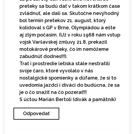
preteky sa budú dať v takom krátkom čase
zvládnuť, ale dali sa. Skutočne nevýhodný
bol termín pretekov 21. august, ktorý
kolidoval s GP v Brne, Olympiádou a ešte
aj zlým počasím. (Už v roku 1968 nám vstup
vojsk Varšavskej zmluvy 21.8. prekazil
motokárové preteky, čo im nemôžeme
zabudnúť dodnes!!!).
Trať i prostredie letiska stále nestratili
svoje čaro, ktoré vyvolalo v nás
nostalgické spomienky a dúfame, že si to
uvedomia jazdci i diváci do budúcna, že sa
je o čo snažiť na čo pozerať!!!
S úctou Marián Bertoli (divák a pamätník)
Odpovedať