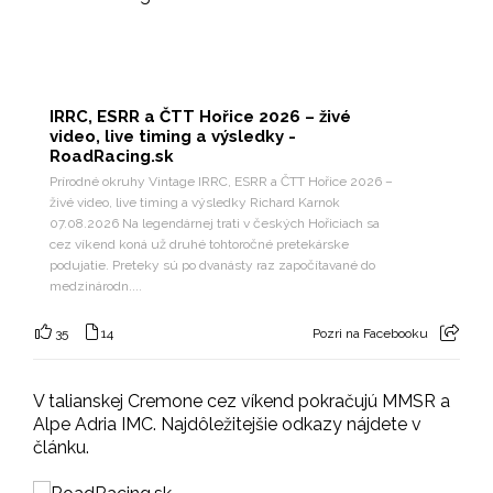
IRRC, ESRR a ČTT Hořice 2026 – živé
video, live timing a výsledky -
RoadRacing.sk
Prírodné okruhy Vintage IRRC, ESRR a ČTT Hořice 2026 –
živé video, live timing a výsledky Richard Karnok
07.08.2026 Na legendárnej trati v českých Hořiciach sa
cez víkend koná už druhé tohtoročné pretekárske
podujatie. Preteky sú po dvanásty raz započítavané do
medzinárodn....
35
14
Pozri na Facebooku
V talianskej Cremone cez víkend pokračujú MMSR a
Alpe Adria IMC. Najdôležitejšie odkazy nájdete v
článku.