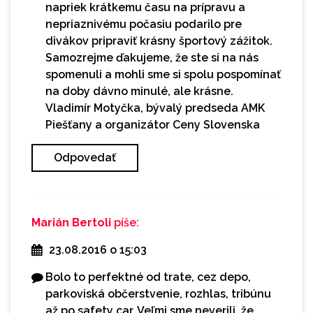
napriek krátkemu času na prípravu a
nepriaznivému počasiu podarilo pre
divákov pripraviť krásny športový zážitok.
Samozrejme ďakujeme, že ste si na nás
spomenuli a mohli sme si spolu pospomínať
na doby dávno minulé, ale krásne.
Vladimír Motyčka, bývalý predseda AMK
Piešťany a organizátor Ceny Slovenska
Odpovedať
Marián Bertoli
píše:
23.08.2016 o 15:03
Bolo to perfektné od trate, cez depo,
parkoviská občerstvenie, rozhlas, tribúnu
až po safety car. Veľmi sme neverili, že