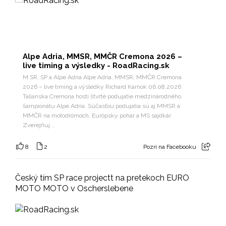
Alpe Adria, MMSR, MMČR Cremona 2026 –
live timing a výsledky - RoadRacing.sk
M SR, SP a Alpe Adria Alpe Adria, MMSR, MMČR Cremona
2026 – live timing a výsledky Richard Karnok 06.08.2026
Talianska Cremona hostí štvrté podujatie medzinárodného
šampionátu Alpe Adria. Súčasťou podujatia sú aj MMSR a
MMČR na motodrómoch, Európsky pohár a MS sajdkár.
Zverejňuj...
8
2
Pozri na Facebooku
Český tím SP race projectt na pretekoch EURO
MOTO MOTO v Oscherslebene