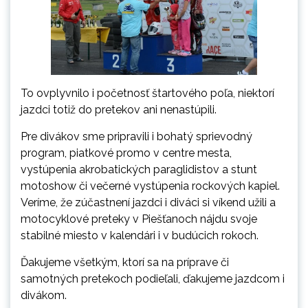
To ovplyvnilo i početnosť štartového poľa, niektorí
jazdci totiž do pretekov ani nenastúpili.
Pre divákov sme pripravili i bohatý sprievodný
program, piatkové promo v centre mesta,
vystúpenia akrobatických paraglidistov a stunt
motoshow či večerné vystúpenia rockových kapiel.
Veríme, že zúčastnení jazdci i diváci si víkend užili a
motocyklové preteky v Piešťanoch nájdu svoje
stabilné miesto v kalendári i v budúcich rokoch.
Ďakujeme všetkým, ktorí sa na príprave či
samotných pretekoch podieľali, ďakujeme jazdcom i
divákom.