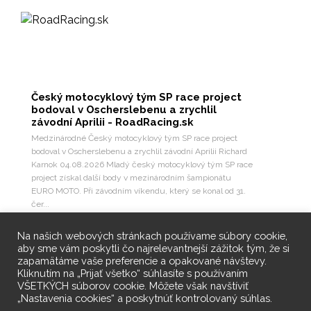
Český motocyklový tým SP race project
bodoval v Oscherslebenu a zrychlil
závodní Aprilii - RoadRacing.sk
Medzinárodné Český motocyklový tým SP race project
bodoval v Oscherslebenu a zrychlil závodní Aprilii Richard
Karnok 04.08.2026 Mladý český motocyklový tým SP race
project získal další body v mezinárodním šampionátu
EURO MOTO. Při závodním víkendu, který se konal od 31.
čer...
6
Pozri na Facebooku
Na našich webových stránkach používame súbory cookie,
aby sme vám poskytli čo najrelevantnejší zážitok tým, že si
zapamätáme vaše preferencie a opakované návštevy.
Kliknutím na „Prijať všetko“ súhlasíte s používaním
VŠETKÝCH súborov cookie. Môžete však navštíviť
„Nastavenia cookies“ a poskytnúť kontrolovaný súhlas.