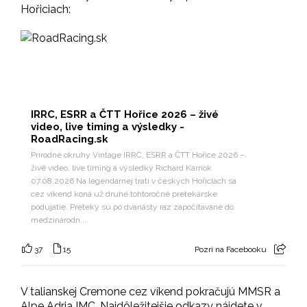
Hořiciach:
IRRC, ESRR a ČTT Hořice 2026 – živé
video, live timing a výsledky -
RoadRacing.sk
Prírodné okruhy Vintage IRRC, ESRR a ČTT Hořice 2026 –
živé video, live timing a výsledky Richard Karnok
07.08.2026 Na legendárnej trati v českých Hořiciach sa
cez víkend koná už druhé tohtoročné pretekárske
podujatie. Preteky sú po dvanásty raz započítavané do
medzinárodn....
37
15
Pozri na Facebooku
V talianskej Cremone cez víkend pokračujú MMSR a
Alpe Adria IMC. Najdôležitejšie odkazy nájdete v