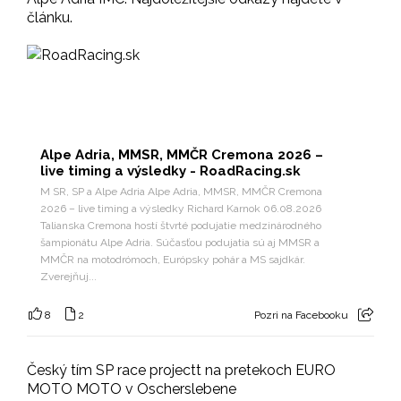
článku.
Alpe Adria, MMSR, MMČR Cremona 2026 –
live timing a výsledky - RoadRacing.sk
M SR, SP a Alpe Adria Alpe Adria, MMSR, MMČR Cremona
2026 – live timing a výsledky Richard Karnok 06.08.2026
Talianska Cremona hostí štvrté podujatie medzinárodného
šampionátu Alpe Adria. Súčasťou podujatia sú aj MMSR a
MMČR na motodrómoch, Európsky pohár a MS sajdkár.
Zverejňuj...
8
2
Pozri na Facebooku
Český tím SP race projectt na pretekoch EURO
MOTO MOTO v Oscherslebene