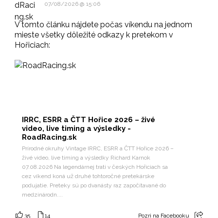
07/08/2026 @ 15:06
V tomto článku nájdete počas víkendu na jednom
mieste všetky dôležité odkazy k pretekom v
Hořiciach:
IRRC, ESRR a ČTT Hořice 2026 – živé
video, live timing a výsledky -
RoadRacing.sk
Prírodné okruhy Vintage IRRC, ESRR a ČTT Hořice 2026 –
živé video, live timing a výsledky Richard Karnok
07.08.2026 Na legendárnej trati v českých Hořiciach sa
cez víkend koná už druhé tohtoročné pretekárske
podujatie. Preteky sú po dvanásty raz započítavané do
medzinárodn....
35
14
Pozri na Facebooku