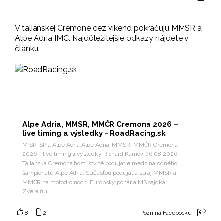
V talianskej Cremone cez víkend pokračujú MMSR a
Alpe Adria IMC. Najdôležitejšie odkazy nájdete v
článku.
Alpe Adria, MMSR, MMČR Cremona 2026 –
live timing a výsledky - RoadRacing.sk
M SR, SP a Alpe Adria Alpe Adria, MMSR, MMČR Cremona
2026 – live timing a výsledky Richard Karnok 06.08.2026
Talianska Cremona hostí štvrté podujatie medzinárodného
šampionátu Alpe Adria. Súčasťou podujatia sú aj MMSR a
MMČR na motodrómoch, Európsky pohár a MS sajdkár.
Zverejňuj...
8
2
Pozri na Facebooku