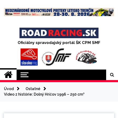
Skip
to
content
Oficiálny spravodajský portál ŠK CPM SMF
Úvod
Ostatné
Video z histórie: Dolný Hričov 1996 – 250 cm³