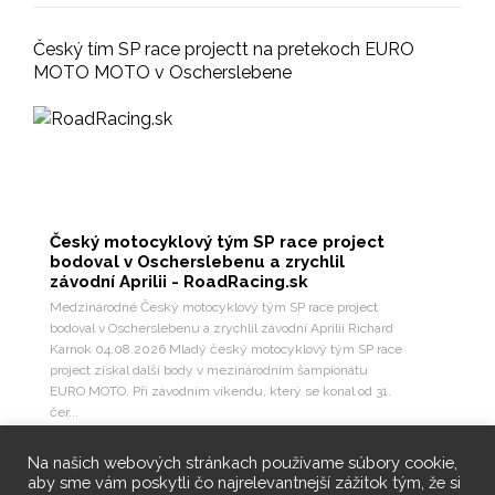
Český tím SP race projectt na pretekoch EURO
MOTO MOTO v Oscherslebene
Český motocyklový tým SP race project
bodoval v Oscherslebenu a zrychlil
závodní Aprilii - RoadRacing.sk
Medzinárodné Český motocyklový tým SP race project
bodoval v Oscherslebenu a zrychlil závodní Aprilii Richard
Karnok 04.08.2026 Mladý český motocyklový tým SP race
project získal další body v mezinárodním šampionátu
EURO MOTO. Při závodním víkendu, který se konal od 31.
čer...
6
Pozri na Facebooku
Na našich webových stránkach používame súbory cookie,
aby sme vám poskytli čo najrelevantnejší zážitok tým, že si