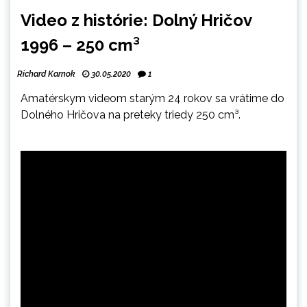
Video z histórie: Dolný Hričov
1996 – 250 cm³
Richard Karnok
30.05.2020
1
Amatérskym videom starým 24 rokov sa vrátime do
Dolného Hričova na preteky triedy 250 cm³
.