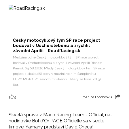
Český motocyklový tým SP race project
bodoval v Oscherslebenu a zrychlil
závodní Aprilii - RoadRacing.sk
Medzinárodné Český motocyklový tým SP race project
bodoval v Oscherslebenu a zrychlil závodní Aprilii Richard
Karnok 04.08.2026 Mladý český motocyklový tým SP race
project získal další body v mezinárodním šampionátu
EURO MOTO. Při závodním víkendu, který se konal od 31.
čer...
5
Pozri na Facebooku
Skvelá správa z Maco Racing Team - Official, na-
hodinovke Bol d'Or PAGE Officielle sa v sedle
tímovej Yamahy predstaví David Checa!