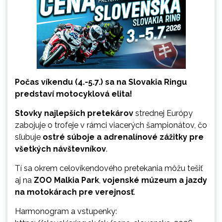
Počas víkendu (4.-5.7.) sa na Slovakia Ringu
predstaví motocyklová elita!
Stovky najlepších pretekárov
strednej Európy
zabojuje o trofeje v rámci viacerých šampionátov, čo
sľubuje
ostré súboje a adrenalínové zážitky pre
všetkých návštevníkov
.
Tí sa okrem celovíkendového pretekania môžu tešiť
aj na
ZOO Malkia Park
,
vojenské múzeum a
jazdy
na motokárach pre verejnosť
.
Harmonogram a vstupenky: