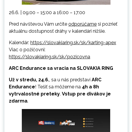
26.6. | 09:00 – 15:00 a 16:00 – 17:00
Pred návštevou Vám určite
odporúčame
si pozrieť
aktuálnu dostupnosť dráhy v kalendári nižšie.
Kalendár:
https://slovakiaring.sk/sk/karting-apex
Viac o požičovni:
https://slovakiaring.sk/sk/pozicovna
ARC Endurance sa vracia na SLOVAKIA RING
Už v stredu, 24.6.
, sa u nás predstaví
ARC
Endurance
! Tešiť sa môžeme na
4h a 8h
vytrvalostné preteky
.
Vstup pre divákov je
zdarma
.