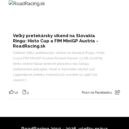
Veľký pretekársky víkend na Slovakia
Ringu: Histo Cup a FIM MiniGP Austria -
RoadRacing.sk
Ostatné Veľký pretekársky víkend na Slovakia Ringu: Histo
Cup a FIM MiniGP Austria Richard Karnok 03.08.2026 Na
tento víkend hlásia slnečné počasie a nás čakajú
pretekárske podujatia, ktoré si nesmiete nechať ujsť.
Legendárne preteky historických vozidiel sú späť Cez
víkend 7...
10
3
Pozri na Facebooku
RoadRacing 2010 - 2026, všetky práva