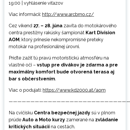
19:00 | vyhlásenie víťazov
Viac informácií:
http://www.arcbrno.cz/
Cez víkend
27. – 28. júna
zavíta do motokárového
centra prestížny rakúsky šampionát
Kart Division
AOM
, ktorý prinesie nekompromisné preteky
motokár na profesionálnej úrovni.
Príďte zažiť tú pravú motoristickú atmosféru na
vlastné oči –
vstup pre divákov je zdarma a pre
maximálny komfort bude otvorená terasa aj
bar s občerstvením
.
Viac o podujatí:
https://www.kd2000.at/aom
————————————————————————————
Na cvičisku
Centra bezpečnej jazdy
sú v plnom
prúde
Auto a Moto kurzy
zamerané na
zvládanie
kritických situácií
na cestách.