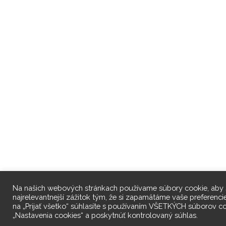
Na našich webových stránkach používame súbory cookie, aby 
najrelevantnejší zážitok tým, že si zapamätáme vaše preferenc
na „Prijať všetko“ súhlasíte s používaním VŠETKÝCH súborov co
„Nastavenia cookies“ a poskytnúť kontrolovaný súhlas.