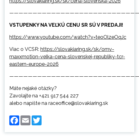
https://slovakiaring.sk/sk/cena-slovenska-2026
———————————————————————————
VSTUPENKY NA VEĽKÚ CENU SR SÚ V PREDAJI!
https://www.youtube.com/watch?v=teoOlzeOqJc
Viac o VCSR:
https://slovakiaring.sk/sk/omv-
maxxmotion-velka-cena-slovenskej-republiky-tcr-
eastern-europe-2026
———————————————————————————
Máte nejaké otázky?
Zavolajte na +421 917 544 227
alebo napíšte na raceoffice@slovakiaring.sk
Facebook
Email
Twitter