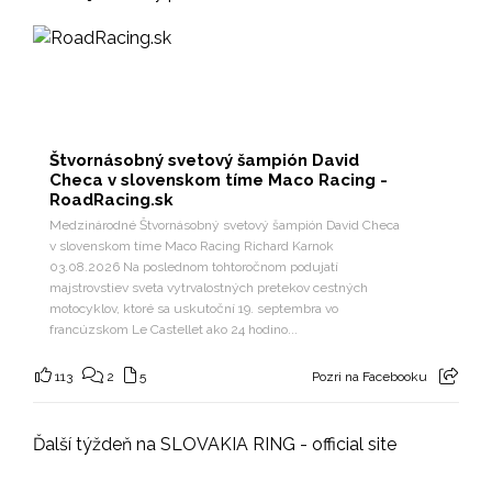
Štvornásobný svetový šampión David
Checa v slovenskom tíme Maco Racing -
RoadRacing.sk
Medzinárodné Štvornásobný svetový šampión David Checa
v slovenskom tíme Maco Racing Richard Karnok
03.08.2026 Na poslednom tohtoročnom podujatí
majstrovstiev sveta vytrvalostných pretekov cestných
motocyklov, ktoré sa uskutoční 19. septembra vo
francúzskom Le Castellet ako 24 hodino...
113
2
5
Pozri na Facebooku
Ďalší týždeň na SLOVAKIA RING - official site