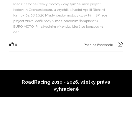
Medzinárodné Český motocyklový tým SP race project
bodoval v Oscherslebenu a zrychlil závodní Aprilii Richard
Karnok 04.08.2026 Mladý český motocyklový tým SP race
project získal další body v mezinárodním šampionátu
EURO MOTO. Při závodním víkendu, který se konal od 31.
čer...
6
Pozri na Facebooku
RoadRacing 2010 - 2026, všetky práva
vyhradené