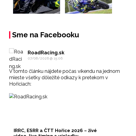
Sme na Facebooku
RoadRacing.sk
07/08/2026 @ 15:06
V tomto článku nájdete počas víkendu na jednom
mieste všetky dôležité odkazy k pretekom v
Hořiciach:
IRRC, ESRR a ČTT Hořice 2026 – živé
video, live timing a výsledky -