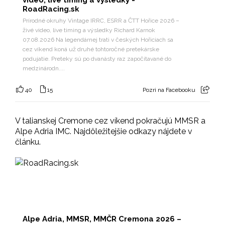
RoadRacing.sk
Prírodné okruhy Vintage IRRC, ESRR a ČTT Hořice 2026 –
živé video, live timing a výsledky Richard Karnok
07.08.2026 Na legendárnej trati v českých Hořiciach sa
cez víkend koná už druhé tohtoročné pretekárske
podujatie. Preteky sú po dvanásty raz započítavané do
medzinárodn....
40
15
Pozri na Facebooku
V talianskej Cremone cez víkend pokračujú MMSR a
Alpe Adria IMC. Najdôležitejšie odkazy nájdete v
článku.
Alpe Adria, MMSR, MMČR Cremona 2026 –