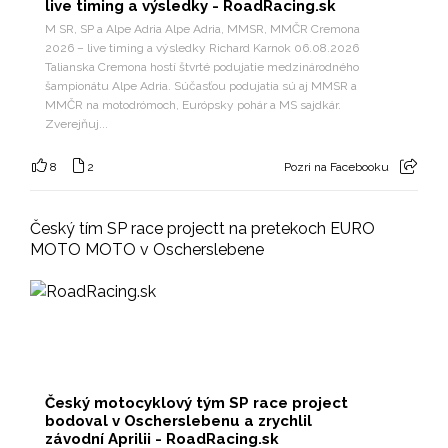
live timing a výsledky - RoadRacing.sk
M SR, SP a Alpe Adria Alpe Adria, MMSR, MMČR Cremona
2026 – live timing a výsledky Richard Karnok 06.08.2026
Talianska Cremona hostí štvrté podujatie medzinárodného
šampionátu Alpe Adria. Súčasťou podujatia sú aj MMSR a
MMČR na motodrómoch, Európsky pohár a MS sajdkár.
Zverejňuj...
8
2
Pozri na Facebooku
Český tím SP race projectt na pretekoch EURO
MOTO MOTO v Oscherslebene
Český motocyklový tým SP race project
bodoval v Oscherslebenu a zrychlil
závodní Aprilii - RoadRacing.sk