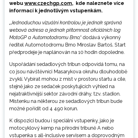
webu
www.czechgp.com
, kde naleznete více
informací k jednotlivým vstupenkám.
„Jednoduchou vizuální kontrolou je jednak správná
webová adresa a jednak přítomnost oficiálních log
MotoGP a Automotodromu Brno,“
dodává výkonný
ředitel Automotodromu Brno Miroslav Bartoš. Start
předprodeje je naplánován na 10 hodin dopoledne.
Uspořádání sedadlových tribun odpovídá tomu, na
co jsou návštěvníci Masarykova okruhu dlouhodobě
zvyklí. Vybírat mohou z míst v prostoru startu a cíle,
stejně jako ze sedaček poskytujících výhled na
nejatraktivnější sektor závodní dráhy, tzv. stadion.
Místenku na některou ze sedadlových tribun bude
možné pořídit od 4 490 korun.
K dispozici budou i speciální vstupenky, jako je
motocyklový kemp na přírodní tribuně A nebo
vstupenka s all-inclusive servisem a doprovodným