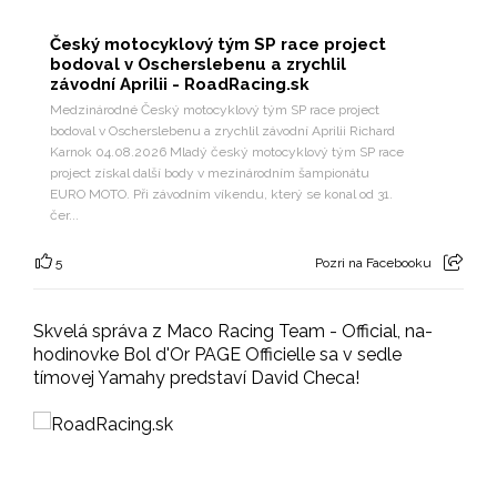
Český motocyklový tým SP race project
bodoval v Oscherslebenu a zrychlil
závodní Aprilii - RoadRacing.sk
Medzinárodné Český motocyklový tým SP race project
bodoval v Oscherslebenu a zrychlil závodní Aprilii Richard
Karnok 04.08.2026 Mladý český motocyklový tým SP race
project získal další body v mezinárodním šampionátu
EURO MOTO. Při závodním víkendu, který se konal od 31.
čer...
5
Pozri na Facebooku
Skvelá správa z Maco Racing Team - Official, na-
hodinovke Bol d'Or PAGE Officielle sa v sedle
tímovej Yamahy predstaví David Checa!