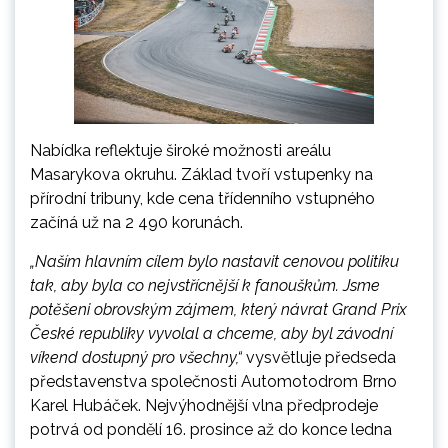
Nabídka reflektuje široké možnosti areálu
Masarykova okruhu. Základ tvoří vstupenky na
přírodní tribuny, kde cena třídenního vstupného
začíná už na 2 490 korunách.
„Naším hlavním cílem bylo nastavit cenovou politiku
tak, aby byla co nejvstřícnější k fanouškům. Jsme
potěšeni obrovským zájmem, který návrat Grand Prix
České republiky vyvolal a chceme, aby byl závodní
víkend dostupný pro všechny,“
vysvětluje předseda
představenstva společnosti Automotodrom Brno
Karel Hubáček. Nejvýhodnější vlna předprodeje
potrvá od pondělí 16. prosince až do konce ledna