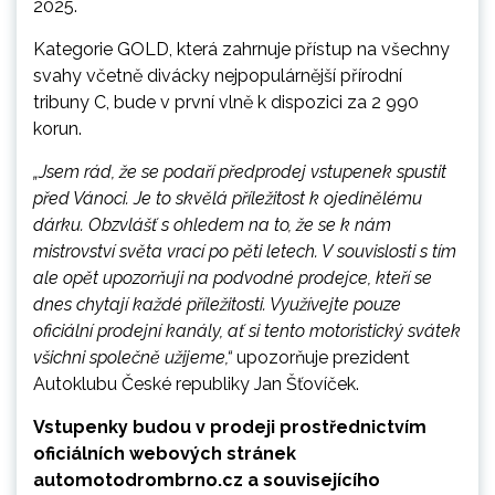
2025.
Kategorie GOLD, která zahrnuje přístup na všechny
svahy včetně divácky nejpopulárnější přírodní
tribuny C, bude v první vlně k dispozici za 2 990
korun.
„Jsem rád, že se podaří předprodej vstupenek spustit
před Vánoci. Je to skvělá příležitost k ojedinělému
dárku. Obzvlášť s ohledem na to, že se k nám
mistrovství světa vrací po pěti letech. V souvislosti s tím
ale opět upozorňuji na podvodné prodejce, kteří se
dnes chytají každé příležitosti. Využívejte pouze
oficiální prodejní kanály, ať si tento motoristický svátek
všichni společně užijeme,“
upozorňuje prezident
Autoklubu České republiky Jan Šťovíček.
Vstupenky budou v prodeji prostřednictvím
oficiálních webových stránek
automotodrombrno.cz a souvisejícího