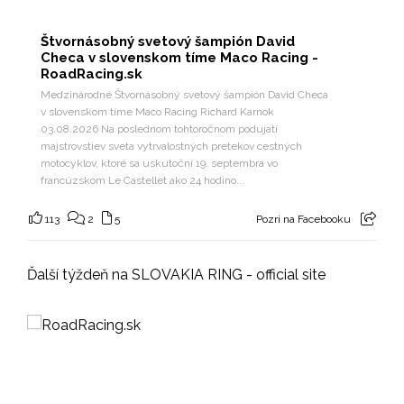
Štvornásobný svetový šampión David
Checa v slovenskom tíme Maco Racing -
RoadRacing.sk
Medzinárodné Štvornásobný svetový šampión David Checa
v slovenskom tíme Maco Racing Richard Karnok
03.08.2026 Na poslednom tohtoročnom podujatí
majstrovstiev sveta vytrvalostných pretekov cestných
motocyklov, ktoré sa uskutoční 19. septembra vo
francúzskom Le Castellet ako 24 hodino...
113
2
5
Pozri na Facebooku
Ďalší týždeň na SLOVAKIA RING - official site