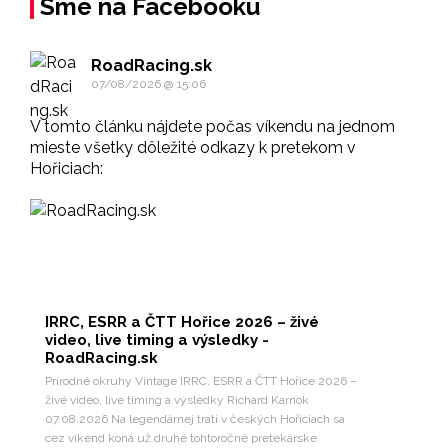
Sme na Facebooku
RoadRacing.sk
07/08/2026 @ 15:06
V tomto článku nájdete počas víkendu na jednom
mieste všetky dôležité odkazy k pretekom v
Hořiciach:
IRRC, ESRR a ČTT Hořice 2026 – živé
video, live timing a výsledky -
RoadRacing.sk
Prírodné okruhy Vintage IRRC, ESRR a ČTT Hořice 2026 –
živé video, live timing a výsledky Richard Karnok
07.08.2026 Na legendárnej trati v českých Hořiciach sa
cez víkend koná už druhé tohtoročné pretekárske