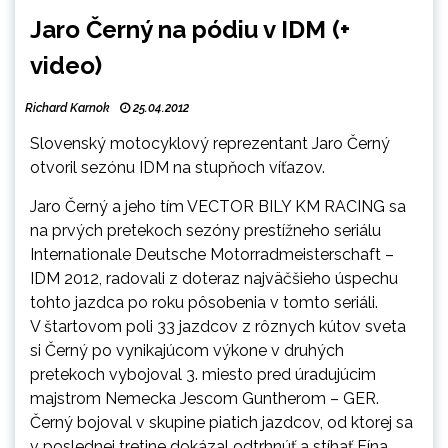
Jaro Černý na pódiu v IDM (+
video)
Richard Karnok
25.04.2012
Slovenský motocyklový reprezentant Jaro Černý
otvoril sezónu IDM na stupňoch víťazov.
Jaro Černý a jeho tím VECTOR BILY KM RACING sa
na prvých pretekoch sezóny prestížneho seriálu
Internationale Deutsche Motorradmeisterschaft –
IDM 2012, radovali z doteraz najväčšieho úspechu
tohto jazdca po roku pôsobenia v tomto seriáli.
V štartovom poli 33 jazdcov z rôznych kútov sveta
si Černý po vynikajúcom výkone v druhých
pretekoch vybojoval 3. miesto pred úradujúcim
majstrom Nemecka Jescom Guntherom – GER.
Černý bojoval v skupine piatich jazdcov, od ktorej sa
v poslednej tretine dokázal odtrhnúť a stíhať Fína