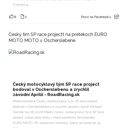
Zverejňuj...
8
2
Pozri na Facebooku
Český tím SP race projectt na pretekoch EURO
MOTO MOTO v Oscherslebene
Český motocyklový tým SP race project
bodoval v Oscherslebenu a zrychlil
závodní Aprilii - RoadRacing.sk
Medzinárodné Český motocyklový tým SP race project
bodoval v Oscherslebenu a zrychlil závodní Aprilii Richard
Karnok 04.08.2026 Mladý český motocyklový tým SP race
project získal další body v mezinárodním šampionátu
EURO MOTO. Při závodním víkendu, který se konal od 31.