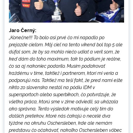
Jaro Černý:
„Konečne!!! To bolo asi prvé čo mi napadlo po
prejazde cieľom. Môj cieľ na tento víkend bol top 5 ale
dúfal som, že by sa mohlo niečo udiať a veril som, že
keď dám do toho maximum, tak to pódium je reálne,
čo sa aj nakoniec podarilo. Musím poďakovať
každému v tíme, taktiež i partnerom, ktorí mi veria a
podporujú nás. Taktiež ma teší fakt, že pred nami ešte
nikto zo slovenska nestál na pódiu IDM v
supersportoch alebo superbikoch, čo potvrdzuje, že
všetka práca, ktorú sme v zime odviedli, sa ukázala
ako správna. Tento výsledok motivuje celý tím do
ďalších pretekov, ktoré nás čakajú o necelé dva
týždne na okruhu Oschersleben, kde ale nemám
predstavu čo očakávať, nakoľko Oschersleben vôbec