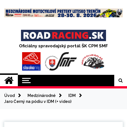
Skip
to
content
Oficiálny spravodajský portál ŠK CPM SMF
Úvod
Medzinárodné
IDM
Jaro Černý na pódiu v IDM (+ video)