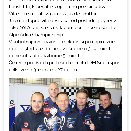
Lauslehta, ktorý ale svoju druhú pozíciu udržal.
Víťazom sa stal švajčiarsky jazdec Sutter.
Jaro na stupne víťazov čakal od poslednej výhry v
roku 2010, keď sa stal víťazom európskeho seriálu
Alpe Adria Championship.
V sobotňajších prvých pretekoch si po napínavom
boji od štartu až do cieľa v skupine o 3.-9. miesto
odniesol taktiež výborné 5. miesto.
Černý je po dvoch pretekoch seriálu IDM Supersport
celkove na 3. mieste s 27 bodmi.