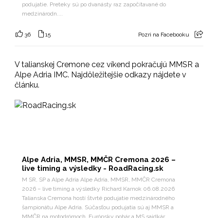
podujatie. Preteky sú po dvanásty raz započítavané do
medzinárodn....
36
15
Pozri na Facebooku
V talianskej Cremone cez víkend pokračujú MMSR a
Alpe Adria IMC. Najdôležitejšie odkazy nájdete v
článku.
Alpe Adria, MMSR, MMČR Cremona 2026 –
live timing a výsledky - RoadRacing.sk
M SR, SP a Alpe Adria Alpe Adria, MMSR, MMČR Cremona
2026 – live timing a výsledky Richard Karnok 06.08.2026
Talianska Cremona hostí štvrté podujatie medzinárodného
šampionátu Alpe Adria. Súčasťou podujatia sú aj MMSR a
MMČR na motodrómoch, Európsky pohár a MS sajdkár.