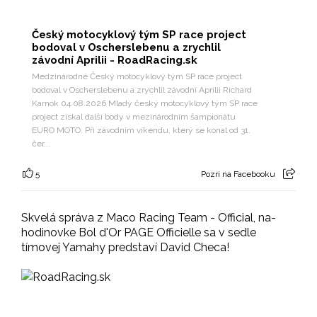
Český motocyklový tým SP race project
bodoval v Oscherslebenu a zrychlil
závodní Aprilii - RoadRacing.sk
Medzinárodné Český motocyklový tým SP race project
bodoval v Oscherslebenu a zrychlil závodní Aprilii Richard
Karnok 04.08.2026 Mladý český motocyklový tým SP race
project získal další body v mezinárodním šampionátu
EURO MOTO. Při závodním víkendu, který se konal od 31.
čer...
5
Pozri na Facebooku
Skvelá správa z Maco Racing Team - Official, na-
hodinovke Bol d'Or PAGE Officielle sa v sedle
tímovej Yamahy predstaví David Checa!