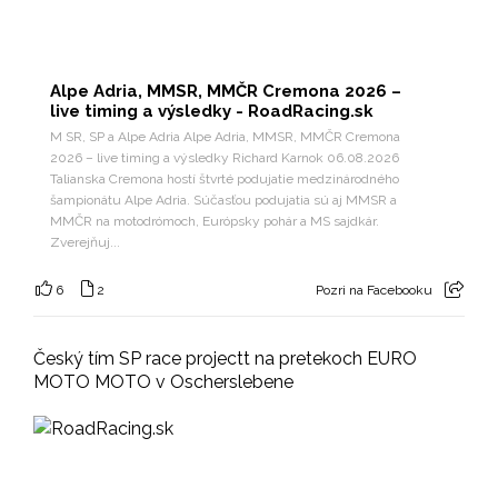
Alpe Adria, MMSR, MMČR Cremona 2026 –
live timing a výsledky - RoadRacing.sk
M SR, SP a Alpe Adria Alpe Adria, MMSR, MMČR Cremona
2026 – live timing a výsledky Richard Karnok 06.08.2026
Talianska Cremona hostí štvrté podujatie medzinárodného
šampionátu Alpe Adria. Súčasťou podujatia sú aj MMSR a
MMČR na motodrómoch, Európsky pohár a MS sajdkár.
Zverejňuj...
6
2
Pozri na Facebooku
Český tím SP race projectt na pretekoch EURO
MOTO MOTO v Oscherslebene