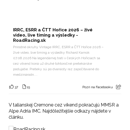
IRRC, ESRR a ČTT Hořice 2026 – živé
video, live timing a výsledky -
RoadRacing.sk
Prírodné okruhy Vintage IRRC, ESRR a ČTT Hořice 2026 –
živé video, live timing a výsledky Richard Karnok
07.08.2026 Na legendárnej trati v českých Hořiciach sa
cez víkend koná už druhé tohtoročné pretekárske
podujatie. Preteky sú po dvanásty raz započítavané do
medzinárodn....
37
15
Pozri na Facebooku
V talianskej Cremone cez víkend pokračujú MMSR a
Alpe Adria IMC. Najdôležitejšie odkazy nájdete v
článku.