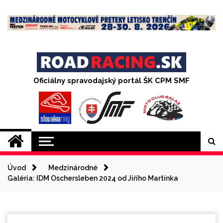
Skip
to
content
Oficiálny spravodajský portál ŠK CPM SMF
Úvod
Medzinárodné
Galéria: IDM Oschersleben 2024 od Jiřího Martínka