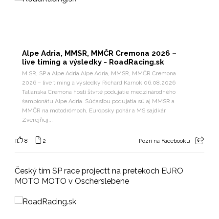
Alpe Adria, MMSR, MMČR Cremona 2026 –
live timing a výsledky - RoadRacing.sk
M SR, SP a Alpe Adria Alpe Adria, MMSR, MMČR Cremona
2026 – live timing a výsledky Richard Karnok 06.08.2026
Talianska Cremona hostí štvrté podujatie medzinárodného
šampionátu Alpe Adria. Súčasťou podujatia sú aj MMSR a
MMČR na motodrómoch, Európsky pohár a MS sajdkár.
Zverejňuj...
8
2
Pozri na Facebooku
Český tím SP race projectt na pretekoch EURO
MOTO MOTO v Oscherslebene