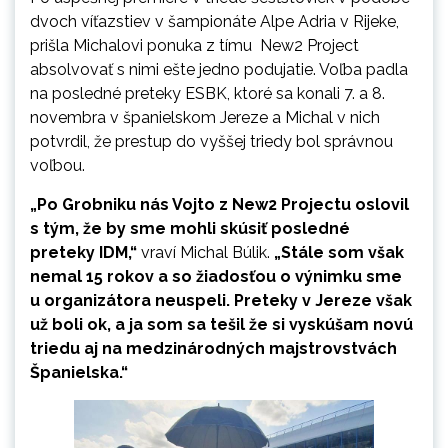
dvoch víťazstiev v šampionáte Alpe Adria v Rijeke,
prišla Michalovi ponuka z tímu New2 Project
absolvovať s nimi ešte jedno podujatie. Voľba padla
na posledné preteky ESBK, ktoré sa konali 7. a 8.
novembra v španielskom Jereze a Michal v nich
potvrdil, že prestup do vyššej triedy bol správnou
voľbou.
„Po Grobniku nás Vojto z New2 Projectu oslovil
s tým, že by sme mohli skúsiť posledné
preteky IDM,“
vraví Michal Búlik.
„Stále som však
nemal 15 rokov a so žiadosťou o výnimku sme
u organizátora neuspeli. Preteky v Jereze však
už boli ok, a ja som sa tešil že si vyskúšam novú
triedu aj na medzinárodných majstrovstvách
Španielska.“