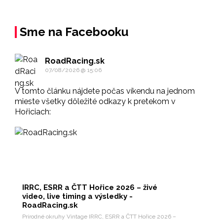
Sme na Facebooku
RoadRacing.sk
07/08/2026 @ 15:06
V tomto článku nájdete počas víkendu na jednom
mieste všetky dôležité odkazy k pretekom v
Hořiciach:
IRRC, ESRR a ČTT Hořice 2026 – živé
video, live timing a výsledky -
RoadRacing.sk
Prírodné okruhy Vintage IRRC, ESRR a ČTT Hořice 2026 –