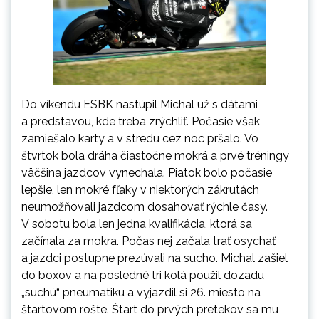
Do víkendu ESBK nastúpil Michal už s dátami
a predstavou, kde treba zrýchliť. Počasie však
zamiešalo karty a v stredu cez noc pršalo. Vo
štvrtok bola dráha čiastočne mokrá a prvé tréningy
väčšina jazdcov vynechala. Piatok bolo počasie
lepšie, len mokré fľaky v niektorých zákrutách
neumožňovali jazdcom dosahovať rýchle časy.
V sobotu bola len jedna kvalifikácia, ktorá sa
začínala za mokra. Počas nej začala trať osychať
a jazdci postupne prezúvali na sucho. Michal zašiel
do boxov a na posledné tri kolá použil dozadu
„suchú“ pneumatiku a vyjazdil si 26. miesto na
štartovom rošte. Štart do prvých pretekov sa mu