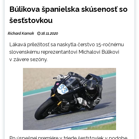
Búlikova španielska skúsenosť so
šesťstovkou
Richard Karnok
16.11.2020
Lákavá príležitosť sa naskytla čerstvo 15-ročnému
slovenskému reprezentantovi Michalovi Búlikovi
v závere sezóny
.
Po úspešnej premiére v triede šesťstoviek v podobe