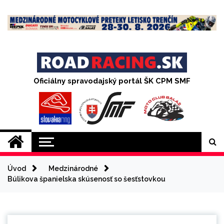
Skip
to
content
Oficiálny spravodajský portál ŠK CPM SMF
Úvod
Medzinárodné
Búlikova španielska skúsenosť so šesťstovkou