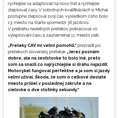
rýchlejšie sa adaptovať na novú trať a rýchlejšie
zlepšovať časy. V sobotných kvalifikáciách si Michal
postupne zlepšoval svoj čas, výsledkom čoho bolo
13. miesto na štarte spomedzi 36 jazdcov.
V priebehu nedeľných pretekov pokračoval vo
vylepšovaní času a zaznamenal 11. miesto cieli.
„Preteky CAV mi veľmi pomohli,“
prezradil po
pretekoch slovenský pretekár.
„Jerez poznám
dobre, ale na šesťstovke to bolo iné, preto
som sa snažil čo najrýchlejšie si dráhu najazdiť.
Motocykel fungoval perfektne a ja som si jazdy
veľmi užíval. Škoda, že som o celkové desiate
miesto prišiel v poslednej zákrute a na
cieľovke o dve stotinky sekundy.“