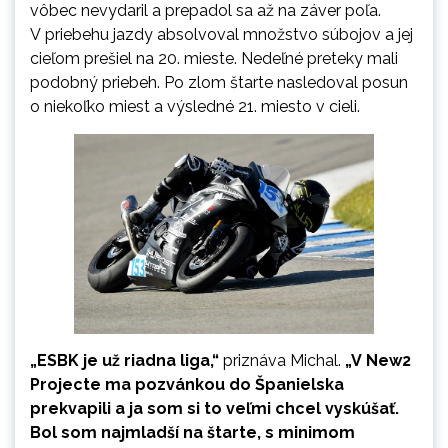
vôbec nevydaril a prepadol sa až na záver poľa.
V priebehu jazdy absolvoval množstvo súbojov a jej
cieľom prešiel na 20. mieste. Nedeľné preteky mali
podobný priebeh. Po zlom štarte nasledoval posun
o niekoľko miest a výsledné 21. miesto v cieli.
„ESBK je už riadna liga,“
priznáva Michal.
„V New2
Projecte ma pozvánkou do Španielska
prekvapili a ja som si to veľmi chcel vyskúšať.
Bol som najmladší na štarte, s minimom