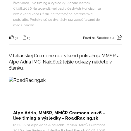
živé video, live timing a výsledky Richard Karnok
07.08.2026 Na legendárnej trati v českých Hořiciach sa
cez víkend koná už druhé tohtoročné pretekárske
podujatie. Preteky sú po dvanásty raz započítavané do
medzinárodn....
37
15
Pozri na Facebooku
V talianskej Cremone cez víkend pokračujú MMSR a
Alpe Adria IMC. Najdôležitejšie odkazy nájdete v
článku.
Alpe Adria, MMSR, MMČR Cremona 2026 –
live timing a výsledky - RoadRacing.sk
M SR, SP a Alpe Adria Alpe Adria, MMSR, MMČR Cremona
2026 – live timing a výsledky Richard Karnok 06.08.2026