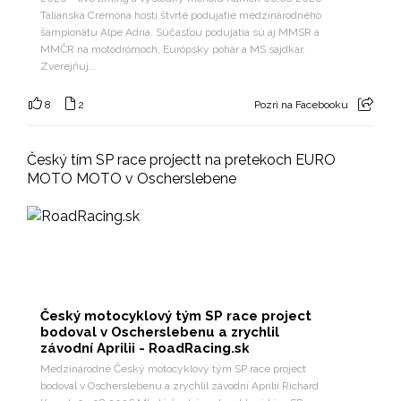
Talianska Cremona hostí štvrté podujatie medzinárodného
šampionátu Alpe Adria. Súčasťou podujatia sú aj MMSR a
MMČR na motodrómoch, Európsky pohár a MS sajdkár.
Zverejňuj...
8
2
Pozri na Facebooku
Český tím SP race projectt na pretekoch EURO
MOTO MOTO v Oscherslebene
Český motocyklový tým SP race project
bodoval v Oscherslebenu a zrychlil
závodní Aprilii - RoadRacing.sk
Medzinárodné Český motocyklový tým SP race project
bodoval v Oscherslebenu a zrychlil závodní Aprilii Richard