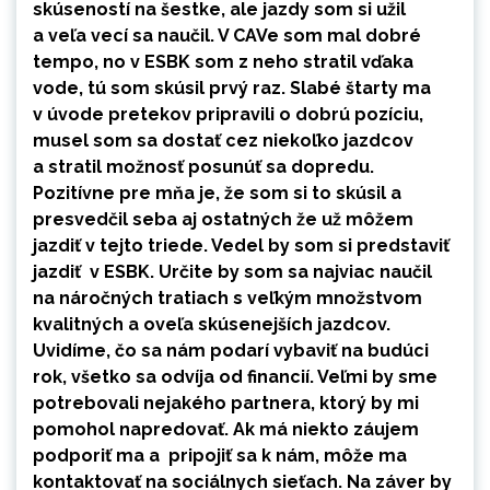
skúseností na šestke, ale jazdy som si užil
a veľa vecí sa naučil. V CAVe som mal dobré
tempo, no v ESBK som z neho stratil vďaka
vode, tú som skúsil prvý raz. Slabé štarty ma
v úvode pretekov pripravili o dobrú pozíciu,
musel som sa dostať cez niekoľko jazdcov
a stratil možnosť posunúť sa dopredu.
Pozitívne pre mňa je, že som si to skúsil a
presvedčil seba aj ostatných že už môžem
jazdiť v tejto triede. Vedel by som si predstaviť
jazdiť v ESBK. Určite by som sa najviac naučil
na náročných tratiach s veľkým množstvom
kvalitných a oveľa skúsenejších jazdcov.
Uvidíme, čo sa nám podarí vybaviť na budúci
rok, všetko sa odvíja od financií. Veľmi by sme
potrebovali nejakého partnera, ktorý by mi
pomohol napredovať. Ak má niekto záujem
podporiť ma a pripojiť sa k nám, môže ma
kontaktovať na sociálnych sieťach. Na záver by