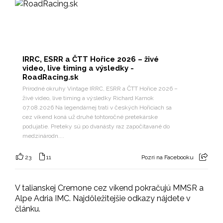
IRRC, ESRR a ČTT Hořice 2026 – živé
video, live timing a výsledky -
RoadRacing.sk
Prírodné okruhy Vintage IRRC, ESRR a ČTT Hořice 2026 –
živé video, live timing a výsledky Richard Karnok
07.08.2026 Na legendárnej trati v českých Hořiciach sa
cez víkend koná už druhé tohtoročné pretekárske
podujatie. Preteky sú po dvanásty raz započítavané do
medzinárodn....
23
11
Pozri na Facebooku
V talianskej Cremone cez víkend pokračujú MMSR a
Alpe Adria IMC. Najdôležitejšie odkazy nájdete v
článku.