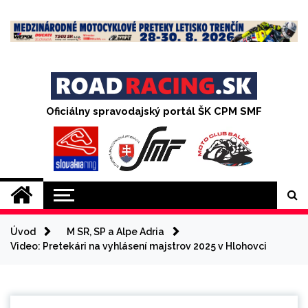
Skip
to
content
Oficiálny spravodajský portál ŠK CPM SMF
Úvod
M SR, SP a Alpe Adria
Video: Pretekári na vyhlásení majstrov 2025 v Hlohovci