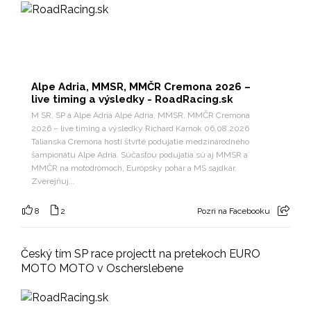
Alpe Adria, MMSR, MMČR Cremona 2026 –
live timing a výsledky - RoadRacing.sk
M SR, SP a Alpe Adria Alpe Adria, MMSR, MMČR Cremona
2026 – live timing a výsledky Richard Karnok 06.08.2026
Talianska Cremona hostí štvrté podujatie medzinárodného
šampionátu Alpe Adria. Súčasťou podujatia sú aj MMSR a
MMČR na motodrómoch, Európsky pohár a MS sajdkár.
Zverejňuj...
8
2
Pozri na Facebooku
Český tím SP race projectt na pretekoch EURO
MOTO MOTO v Oscherslebene