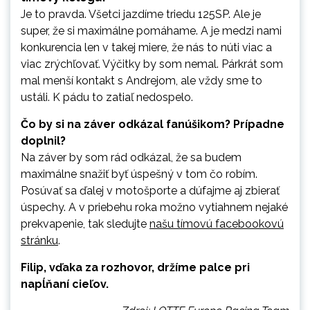
Je to pravda. Všetci jazdíme triedu 125SP. Ale je
super, že si maximálne pomáhame. A je medzi nami
konkurencia len v takej miere, že nás to núti viac a
viac zrýchľovať. Výčitky by som nemal. Párkrát som
mal menší kontakt s Andrejom, ale vždy sme to
ustáli. K pádu to zatiaľ nedospelo.
Čo by si na záver odkázal fanúšikom? Prípadne
doplnil?
Na záver by som rád odkázal, že sa budem
maximálne snažiť byť úspešný v tom čo robím.
Posúvať sa ďalej v motošporte a dúfajme aj zbierať
úspechy. A v priebehu roka možno vytiahnem nejaké
prekvapenie, tak sledujte
našu tímovú facebookovú
stránku
.
Filip, vďaka za rozhovor, držíme palce pri
napĺňaní cieľov.