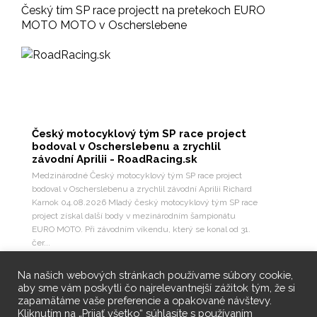
Český tím SP race projectt na pretekoch EURO
MOTO MOTO v Oscherslebene
Český motocyklový tým SP race project
bodoval v Oscherslebenu a zrychlil
závodní Aprilii - RoadRacing.sk
Medzinárodné Český motocyklový tým SP race project
bodoval v Oscherslebenu a zrychlil závodní Aprilii Richard
Karnok 04.08.2026 Mladý český motocyklový tým SP race
project získal další body v mezinárodním šampionátu
EURO MOTO. Při závodním víkendu, který se konal od 31.
čer...
6
Pozri na Facebooku
Na našich webových stránkach používame súbory cookie,
aby sme vám poskytli čo najrelevantnejší zážitok tým, že si
zapamätáme vaše preferencie a opakované návštevy.
Kliknutím na „Prijať všetko“ súhlasíte s používaním