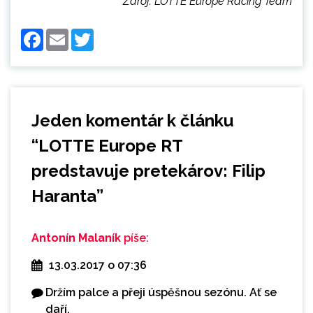
Zdroj: LOTTE Europe Racing Team
Facebook
Email
Twitter
Jeden komentár k článku
“
LOTTE Europe RT
predstavuje pretekárov: Filip
Haranta
”
Antonín Malaník
píše:
13.03.2017 o 07:36
Držím palce a přeji úspěšnou sezónu. Ať se
daří.