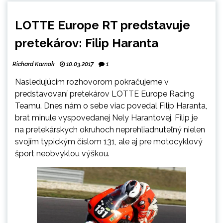
LOTTE Europe RT predstavuje
pretekárov: Filip Haranta
Richard Karnok
10.03.2017
1
Nasledujúcim rozhovorom pokračujeme v
predstavovaní pretekárov LOTTE Europe Racing
Teamu
. Dnes nám o sebe viac povedal Filip Haranta,
brat minule vyspovedanej Nely Harantovej. Filip je
na pretekárskych okruhoch neprehliadnuteľný nielen
svojím typickým číslom 131, ale aj pre motocyklový
šport neobvyklou výškou.