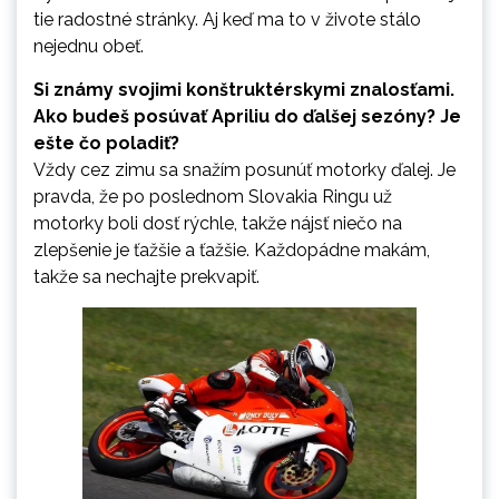
tie radostné stránky. Aj keď ma to v živote stálo
nejednu obeť.
Si známy svojimi konštruktérskymi znalosťami.
Ako budeš posúvať Apriliu do ďalšej sezóny? Je
ešte čo poladiť?
Vždy cez zimu sa snažím posunúť motorky ďalej. Je
pravda, že po poslednom Slovakia Ringu už
motorky boli dosť rýchle, takže nájsť niečo na
zlepšenie je ťažšie a ťažšie. Každopádne makám,
takže sa nechajte prekvapiť.