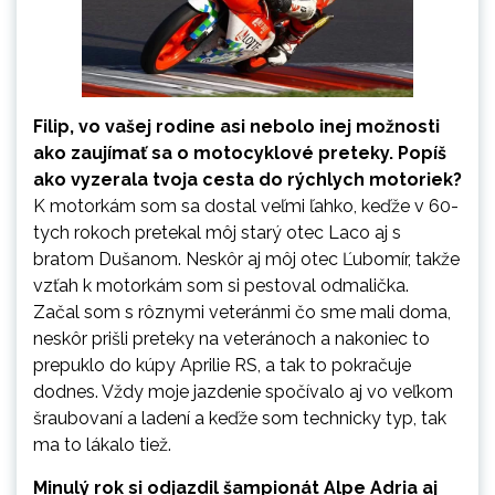
Filip, vo vašej rodine asi nebolo inej možnosti
ako zaujímať sa o motocyklové preteky. Popíš
ako vyzerala tvoja cesta do rýchlych motoriek?
K motorkám som sa dostal veľmi ľahko, keďže v 60-
tych rokoch pretekal môj starý otec Laco aj s
bratom Dušanom. Neskôr aj môj otec Ľubomír, takže
vzťah k motorkám som si pestoval odmalička.
Začal som s rôznymi veteránmi čo sme mali doma,
neskôr prišli preteky na veteránoch a nakoniec to
prepuklo do kúpy Aprilie RS, a tak to pokračuje
dodnes. Vždy moje jazdenie spočívalo aj vo veľkom
šraubovaní a ladení a keďže som technicky typ, tak
ma to lákalo tiež.
Minulý rok si odjazdil šampionát Alpe Adria aj