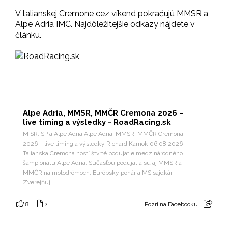
V talianskej Cremone cez víkend pokračujú MMSR a
Alpe Adria IMC. Najdôležitejšie odkazy nájdete v
článku.
Alpe Adria, MMSR, MMČR Cremona 2026 –
live timing a výsledky - RoadRacing.sk
M SR, SP a Alpe Adria Alpe Adria, MMSR, MMČR Cremona
2026 – live timing a výsledky Richard Karnok 06.08.2026
Talianska Cremona hostí štvrté podujatie medzinárodného
šampionátu Alpe Adria. Súčasťou podujatia sú aj MMSR a
MMČR na motodrómoch, Európsky pohár a MS sajdkár.
Zverejňuj...
8
2
Pozri na Facebooku