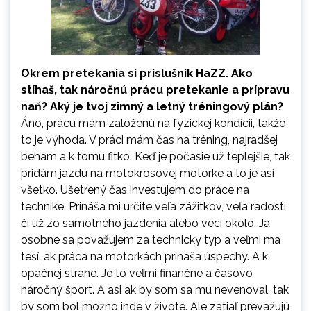
Okrem pretekania si príslušník HaZZ. Ako
stíhaš, tak náročnú prácu pretekanie a prípravu
naň? Aký je tvoj zimný a letný tréningový plán?
Áno, prácu mám založenú na fyzickej kondícii, takže
to je výhoda. V práci mám čas na tréning, najradšej
behám a k tomu fitko. Keď je počasie už teplejšie, tak
pridám jazdu na motokrosovej motorke a to je asi
všetko. Ušetrený čas investujem do práce na
technike. Prináša mi určite veľa zážitkov, veľa radosti
či už zo samotného jazdenia alebo vecí okolo. Ja
osobne sa považujem za technicky typ a veľmi ma
teší, ak práca na motorkách prináša úspechy. A k
opačnej strane. Je to veľmi finančne a časovo
náročný šport. A asi ak by som sa mu nevenoval, tak
by som bol možno inde v živote. Ale zatiaľ prevažujú