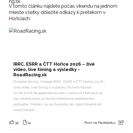
V tomto článku nájdete počas víkendu na jednom
mieste všetky dôležité odkazy k pretekom v
Hořiciach:
IRRC, ESRR a ČTT Hořice 2026 – živé
video, live timing a výsledky -
RoadRacing.sk
Prírodné okruhy Vintage IRRC, ESRR a ČTT Hořice 2026 –
živé video, live timing a výsledky Richard Karnok
07.08.2026 Na legendárnej trati v českých Hořiciach sa
cez víkend koná už druhé tohtoročné pretekárske
podujatie. Preteky sú po dvanásty raz započítavané do
medzinárodn....
35
14
Pozri na Facebooku