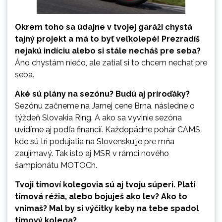
Okrem toho sa údajne v tvojej garáži chystá
tajný projekt a má to byť veľkolepé! Prezradíš
nejakú indíciu alebo si stále necháš pre seba?
Áno chystám niečo, ale zatiaľ si to chcem nechať pre
seba.
Aké sú plány na sezónu? Budú aj príroďáky?
Sezónu začneme na Jarnej cene Brna, následne o
týždeň Slovakia Ring. A ako sa vyvinie sezóna
uvidíme aj podľa financií. Každopádne pohár CAMS,
kde sú tri podujatia na Slovensku je pre mňa
zaujímavý. Tak isto aj MSR v rámci nového
šampionátu MOTOCh.
Tvoji tímoví kolegovia sú aj tvoju súperi. Platí
tímová réžia, alebo bojuješ ako lev? Ako to
vnímaš? Mal by si výčitky keby na tebe spadol
tímový kolega?