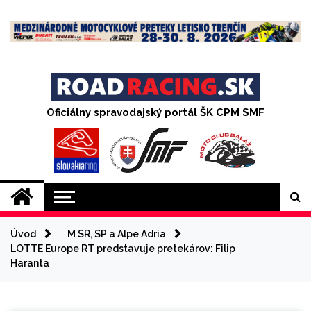
Skip
to
content
Oficiálny spravodajský portál ŠK CPM SMF
Úvod
M SR, SP a Alpe Adria
LOTTE Europe RT predstavuje pretekárov: Filip
Haranta