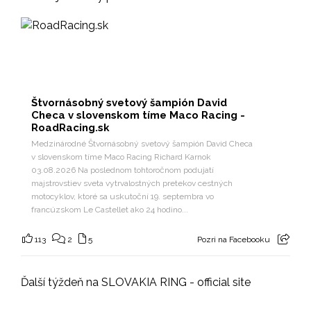
Štvornásobný svetový šampión David
Checa v slovenskom tíme Maco Racing -
RoadRacing.sk
Medzinárodné Štvornásobný svetový šampión David Checa
v slovenskom tíme Maco Racing Richard Karnok
03.08.2026 Na poslednom tohtoročnom podujatí
majstrovstiev sveta vytrvalostných pretekov cestných
motocyklov, ktoré sa uskutoční 19. septembra vo
francúzskom Le Castellet ako 24 hodino...
113
2
5
Pozri na Facebooku
Ďalší týždeň na SLOVAKIA RING - official site