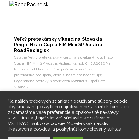
Veľký pretekársky víkend na Slovakia
Ringu: Histo Cup a FIM MiniGP Austria -
RoadRacing.sk
Ostatné Veľký pretekársky víkend na Slovakia Ringu: Histo
Cup a FIM MiniGP Austria Richard Karnok 03.08.2026 Na
tento víkend hlásia slnečné počasie a nás čakajú
pretekárske podujatia, ktoré si nesmiete nechať ujsť.
Legendárne preteky historických vozidiel sú späť Cez
víkend 7...
10
3
Pozri na Facebooku
Na našich webových stránkach používame súbory cookie,
aby sme vám poskytli čo najrelevantnejší zážitok tým, že si
zapamätáme vaše preferencie a opakované návštevy.
Kliknutím na „Prijať všetko“ súhlasíte s používaním
VŠETKÝCH súborov cookie. Môžete však navštíviť
„Nastavenia cookies“ a poskytnúť kontrolovaný súhlas.