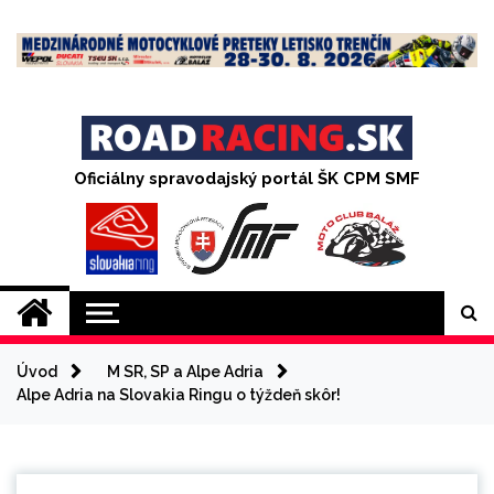
Skip
to
content
Oficiálny spravodajský portál ŠK CPM SMF
Úvod
M SR, SP a Alpe Adria
Alpe Adria na Slovakia Ringu o týždeň skôr!