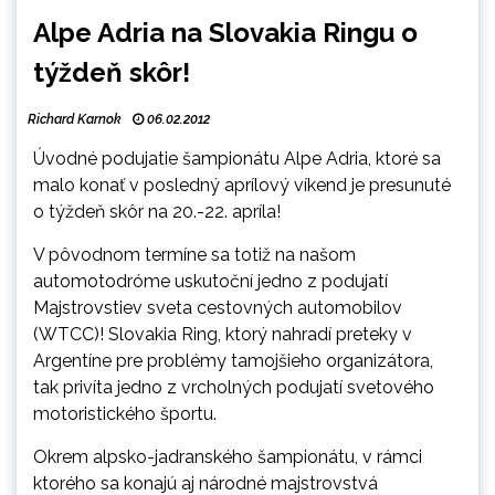
Alpe Adria na Slovakia Ringu o
týždeň skôr!
Richard Karnok
06.02.2012
Úvodné podujatie šampionátu Alpe Adria, ktoré sa
malo konať v posledný aprílový víkend je presunuté
o týždeň skôr na 20.-22. apríla!
V pôvodnom termíne sa totiž na našom
automotodróme uskutoční jedno z podujatí
Majstrovstiev sveta cestovných automobilov
(WTCC)! Slovakia Ring, ktorý nahradí preteky v
Argentíne pre problémy tamojšieho organizátora,
tak privíta jedno z vrcholných podujatí svetového
motoristického športu.
Okrem alpsko-jadranského šampionátu, v rámci
ktorého sa konajú aj národné majstrovstvá