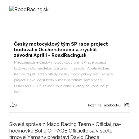
Český motocyklový tým SP race project
bodoval v Oscherslebenu a zrychlil
závodní Aprilii - RoadRacing.sk
Medzinárodné Český motocyklový tým SP race project
bodoval v Oscherslebenu a zrychlil závodní Aprilii Richard
Karnok 04.08.2026 Mladý český motocyklový tým SP race
project získal další body v mezinárodním šampionátu
EURO MOTO. Při závodním víkendu, který se konal od 31.
čer...
5
Pozri na Facebooku
Skvelá správa z Maco Racing Team - Official, na-
hodinovke Bol d'Or PAGE Officielle sa v sedle
tímovej Yamahy predstaví David Checa!