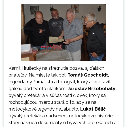
Kamil Hrušecký na stretnutie pozval aj ďalších
priateľov. Na mieste tak boli
Tomáš Gescheidt
,
legendárny žurnalista a fotograf, ktorý aj pripravil
galériu pod týmto článkom,
Jaroslav Brzobohatý
,
bývalý pretekár a v súčasnosti človek, ktorý sa
rozhodujúcou mierou stará o to, aby sa na
motocyklové legendy nezabudlo,
Lukáš Bělič
,
bývalý pretekár a nadšenec motocyklovej histórie,
ktorý nakrúca dokumenty o bývalých pretekároch a