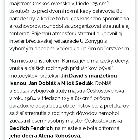
majstrom Československa v triede 125 cm³,
uskutočnilo pred dvomi rokmi, kedy oslavoval 80.
narodeniny, a keďže to bol čas krásneho spomínania
a rozhovorov, rozhodol sa zorganizovať stretnutie aj
tentoraz. Príjemnú atmosféru stretnutia upevnil aj
interiér břeclavskej reštaurácie U Zonygů s
výborným obedom, večerou a ďalším občerstvením.
Na miesto prišli okrem Kamila, jeho manželky, dcéry,
vnuka a ďalších rodinných príslušníkov, bývalí
motocykloví pretekári
Jiří David
s manželkou
Ivanou
,
Jan Dobiáš
a
Miloš Sedlák
. Dobiáš
a Sedlák vybojovali tituly majstra Československa
v roku 1984 v triedach 125 a 80 cm³, pričom
paradoxne obaja boli z obce Pístovice. Z pretekárov
sa žiaľ stretnutia z rodinných dôvodov nemohol
zúčastniť osemnásobný majster Československa
Bedřich Fendrich
, na mieste ale bola prítomná
jeho dcéra Alena Robošová
.