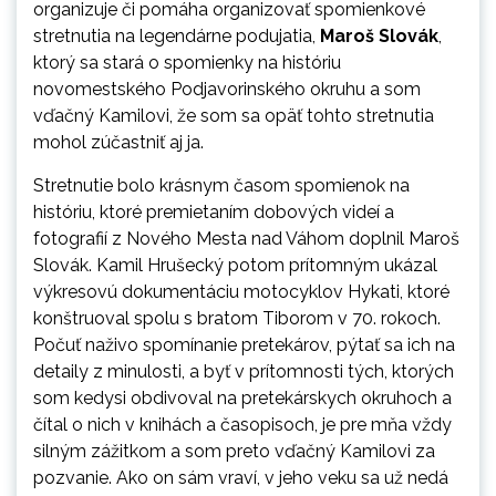
organizuje či pomáha organizovať spomienkové
stretnutia na legendárne podujatia,
Maroš Slovák
,
ktorý sa stará o spomienky na históriu
novomestského Podjavorinského okruhu a som
vďačný Kamilovi, že som sa opäť tohto stretnutia
mohol zúčastniť aj ja.
Stretnutie bolo krásnym časom spomienok na
históriu, ktoré premietaním dobových videí a
fotografií z Nového Mesta nad Váhom doplnil Maroš
Slovák. Kamil Hrušecký potom prítomným ukázal
výkresovú dokumentáciu motocyklov Hykati, ktoré
konštruoval spolu s bratom Tiborom v 70. rokoch.
Počuť naživo spomínanie pretekárov, pýtať sa ich na
detaily z minulosti, a byť v prítomnosti tých, ktorých
som kedysi obdivoval na pretekárskych okruhoch a
čítal o nich v knihách a časopisoch, je pre mňa vždy
silným zážitkom a som preto vďačný Kamilovi za
pozvanie. Ako on sám vraví, v jeho veku sa už nedá