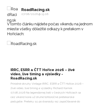
RoadRacing.sk
07/08/2026 @ 15:06
V tomto článku nájdete počas víkendu na jednom
mieste všetky dôležité odkazy k pretekom v
Hořiciach:
IRRC, ESRR a ČTT Hořice 2026 – živé
video, live timing a výsledky -
RoadRacing.sk
Prírodné okruhy Vintage IRRC, ESRR a ČTT Hořice 2026 –
živé video, live timing a výsledky Richard Karnok
07.08.2026 Na legendárnej trati v českých Hořiciach sa
cez víkend koná už druhé tohtoročné pretekárske
podujatie. Preteky sú po dvanásty raz započítavané do