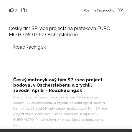
8
2
Pozri na Facebooku
Český tím SP race projectt na pretekoch EURO
MOTO MOTO v Oscherslebene
Český motocyklový tým SP race project
bodoval v Oscherslebenu a zrychlil
závodní Aprilii - RoadRacing.sk
Medzinárodné Český motocyklový tým SP race project
bodoval v Oscherslebenu a zrychlil závodní Aprilii Richard
Karnok 04.08.2026 Mladý český motocyklový tým SP race
project získal další body v mezinárodním šampionátu
EURO MOTO. Při závodním víkendu, který se konal od 31.
čer...