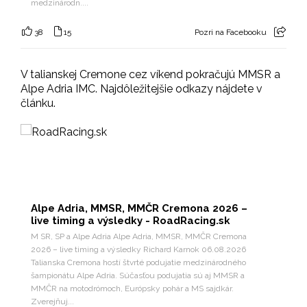
medzinárodn....
38
15
Pozri na Facebooku
V talianskej Cremone cez víkend pokračujú MMSR a
Alpe Adria IMC. Najdôležitejšie odkazy nájdete v
článku.
Alpe Adria, MMSR, MMČR Cremona 2026 –
live timing a výsledky - RoadRacing.sk
M SR, SP a Alpe Adria Alpe Adria, MMSR, MMČR Cremona
2026 – live timing a výsledky Richard Karnok 06.08.2026
Talianska Cremona hostí štvrté podujatie medzinárodného
šampionátu Alpe Adria. Súčasťou podujatia sú aj MMSR a
MMČR na motodrómoch, Európsky pohár a MS sajdkár.
Zverejňuj...