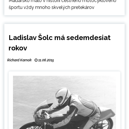
Maďarsko malo v histórii cestného motocyklového
športu vždy mnoho skvelých pretekárov
Ladislav Šolc má sedemdesiat
rokov
Richard Karnok
11.06.2015