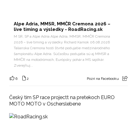
Alpe Adria, MMSR, MMČR Cremona 2026 –
live timing a výsledky - RoadRacing.sk
M SR, SP a Alpe Adria Alpe Adria, MMSR, MMČR Cremona
2026 – live timing a výsledky Richard Karnok 06.08.2026
Talianska Cremona hostí štvrté podujatie medzinárodného
šampionátu Alpe Adria. Súčasťou podujatia sú aj MMSR a
MMČR na motodrómoch, Európsky pohár a MS sajdkár.
Zverejňuj...
6
2
Pozri na Facebooku
Český tím SP race projectt na pretekoch EURO
MOTO MOTO v Oscherslebene