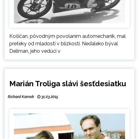
Košičan, pôvodným povolaním automechanik, mal
preteky od mladosti v blízkosti. Neďaleko býval
Deliman, jeho vedúci v
Marián Troliga slávi šesťdesiatku
Richard Karnok
31.03.2015