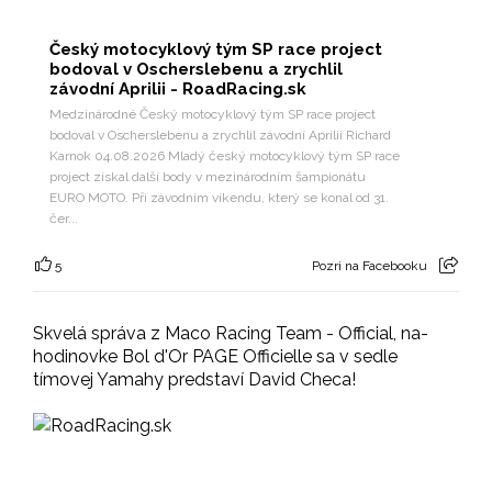
Český motocyklový tým SP race project
bodoval v Oscherslebenu a zrychlil
závodní Aprilii - RoadRacing.sk
Medzinárodné Český motocyklový tým SP race project
bodoval v Oscherslebenu a zrychlil závodní Aprilii Richard
Karnok 04.08.2026 Mladý český motocyklový tým SP race
project získal další body v mezinárodním šampionátu
EURO MOTO. Při závodním víkendu, který se konal od 31.
čer...
5
Pozri na Facebooku
Skvelá správa z Maco Racing Team - Official, na-
hodinovke Bol d'Or PAGE Officielle sa v sedle
tímovej Yamahy predstaví David Checa!