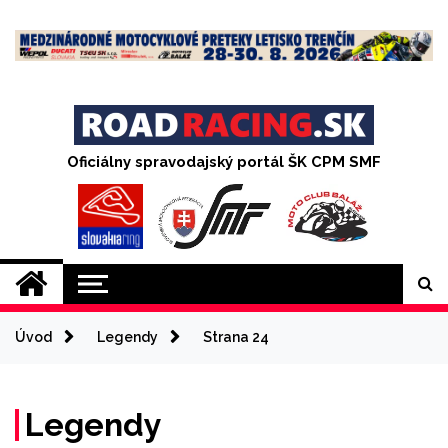
Skip
to
content
Oficiálny spravodajský portál ŠK CPM SMF
Úvod
Legendy
Strana 24
Legendy