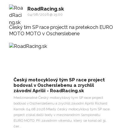
RoadRacing.sk
04/08/2026 @ 15:00
Český tím SP race projectt na pretekoch EURO
MOTO MOTO v Oscherslebene
Český motocyklový tým SP race project
bodoval v Oscherslebenu a zrychlil
závodní Aprilii - RoadRacing.sk
Medzinárodné Český motocyklový tým SP race project
bodoval v Oscherslebenu a zrychlil závodní Aprilii Richard
Karnok 04.08.2026 Mladý český motocyklový tým SP race
project získal další body v mezinárodním šampionátu
EURO MOTO. Při závodním víkendu, který se konal od 31.
čer...