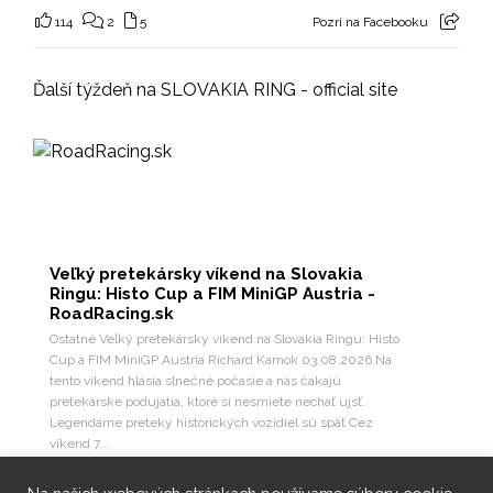
114
2
5
Pozri na Facebooku
Ďalší týždeň na SLOVAKIA RING - official site
Veľký pretekársky víkend na Slovakia
Ringu: Histo Cup a FIM MiniGP Austria -
RoadRacing.sk
Ostatné Veľký pretekársky víkend na Slovakia Ringu: Histo
Cup a FIM MiniGP Austria Richard Karnok 03.08.2026 Na
tento víkend hlásia slnečné počasie a nás čakajú
pretekárske podujatia, ktoré si nesmiete nechať ujsť.
Legendárne preteky historických vozidiel sú späť Cez
víkend 7...
10
3
Pozri na Facebooku