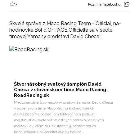
5
Pozri na Facebooku
Skvelá správa z Maco Racing Team - Official, na-
hodinovke Bol d'Or PAGE Officielle sa v sedle
tímovej Yamahy predstaví David Checa!
Štvornásobný svetový šampión David
Checa v slovenskom tíme Maco Racing -
RoadRacing.sk
Medzinárodné Štvornásobný svetový šampión David Checa
v slovenskom tíme Maco Racing Richard Karnok
03.08.2026 Na poslednom tohtoročnom podujatí
majstrovstiev sveta vytrvalostných pretekov cestných
motocyklov, ktoré sa uskutoční 19. septembra vo
francúzskom Le Castellet ako 24 hodino...