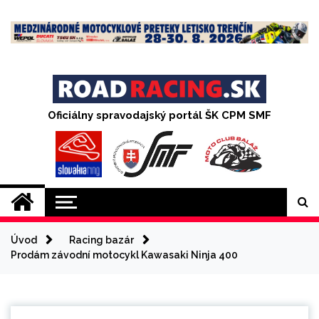
Skip
to
content
Oficiálny spravodajský portál ŠK CPM SMF
Úvod
Racing bazár
Prodám závodní motocykl Kawasaki Ninja 400