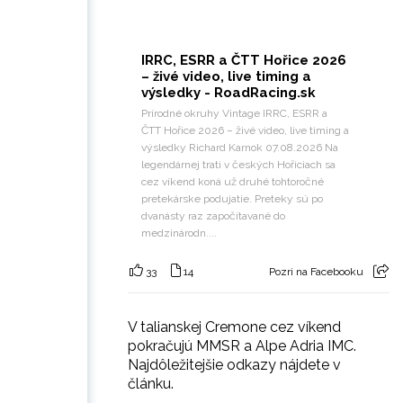
IRRC, ESRR a ČTT Hořice 2026
– živé video, live timing a
výsledky - RoadRacing.sk
Prírodné okruhy Vintage IRRC, ESRR a
ČTT Hořice 2026 – živé video, live timing a
výsledky Richard Karnok 07.08.2026 Na
legendárnej trati v českých Hořiciach sa
cez víkend koná už druhé tohtoročné
pretekárske podujatie. Preteky sú po
dvanásty raz započítavané do
medzinárodn....
33
14
Pozri na Facebooku
V talianskej Cremone cez víkend
pokračujú MMSR a Alpe Adria IMC.
Najdôležitejšie odkazy nájdete v
článku.