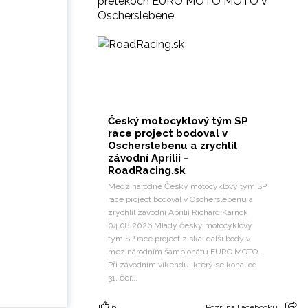
pretekoch EURO MOTO MOTO v
Oscherslebene
Český motocyklový tým SP
race project bodoval v
Oscherslebenu a zrychlil
závodní Aprilii -
RoadRacing.sk
Medzinárodné Český motocyklový tým SP
race project bodoval v Oscherslebenu a
zrychlil závodní Aprilii Richard Karnok
04.08.2026 Mladý český motocyklový
tým SP race project získal další body v
mezinárodním šampionátu EURO MOTO.
Při závodním víkendu, který se konal od
31. čer...
6
Pozri na Facebooku