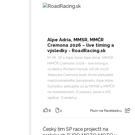
Alpe Adria, MMSR, MMČR
Cremona 2026 – live timing a
výsledky - RoadRacing.sk
M SR, SP a Alpe Adria Alpe Adria, MMSR,
MMČR Cremona 2026 – live timing a
výsledky Richard Karnok 06.08.2026
Talianska Cremona hostí štvrté podujatie
medzinárodného šampionátu Alpe Adria.
Súčasťou podujatia sú aj MMSR a MMČR
na motodrómoch, Európsky pohár a MS
sajdkár. Zverejňuj...
8
2
Pozri na Facebooku
Český tím SP race projectt na