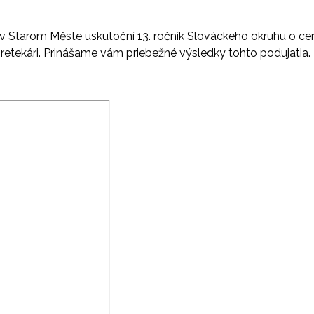
 v Starom Měste uskutoční 13. ročník Slováckeho okruhu
o ce
pretekári. Prinášame vám priebežné výsledky tohto podujatia.