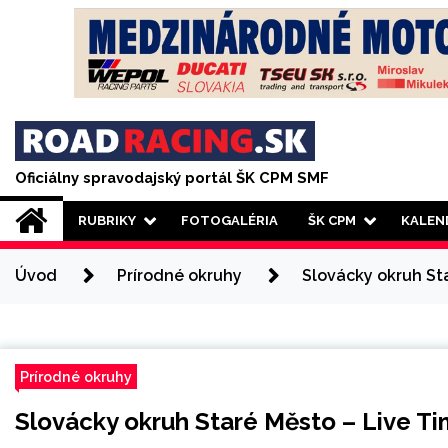
Skip
to
content
Oficiálny spravodajský portál ŠK CPM SMF
RUBRIKY
FOTOGALÉRIA
ŠK CPM
KALEN
Úvod
Prírodné okruhy
Slovácky okruh St
Prírodné okruhy
Slovácky okruh Staré Město – Live Ti