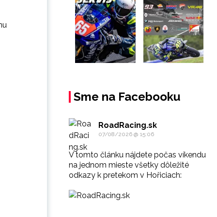
nu
Sme na Facebooku
RoadRacing.sk
07/08/2026 @ 15:06
V tomto článku nájdete počas víkendu
na jednom mieste všetky dôležité
odkazy k pretekom v Hořiciach: