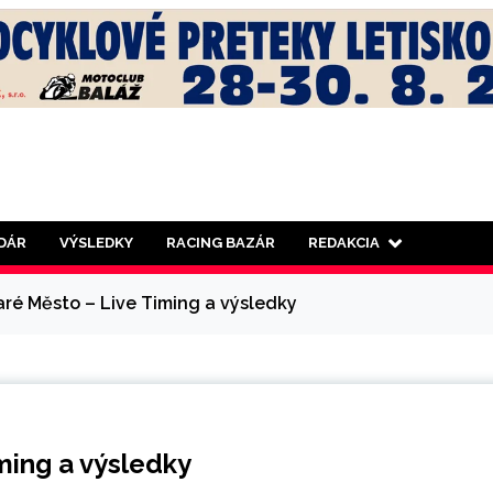
DÁR
VÝSLEDKY
RACING BAZÁR
REDAKCIA
aré Město – Live Timing a výsledky
ming a výsledky