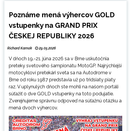
Poznáme mená výhercov GOLD
vstupenky na GRAND PRIX
ČESKEJ REPUBLIKY 2026
Richard Karnok
29.05.2026
V dňoch 19.-21. júna 2026 sa v Brne uskutočnia
preteky svetového šampionátu MotoGP. Najrýchlejší
motocykloví pretekári sveta sa na Autodrome v
Brne od roku 1987 predstavia už po tridsiaty piaty
raz.
V uplynulých dňoch ste mohli na našom portáli
súťažiť o dve GOLD vstupenky na toto podujatie.
Zverejňujeme správnu odpoveď na súťažnú otázku a
mená dvoch výhercov.