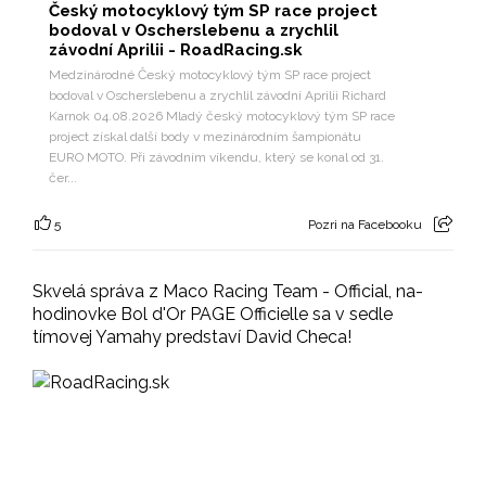
Český motocyklový tým SP race project
bodoval v Oscherslebenu a zrychlil
závodní Aprilii - RoadRacing.sk
Medzinárodné Český motocyklový tým SP race project
bodoval v Oscherslebenu a zrychlil závodní Aprilii Richard
Karnok 04.08.2026 Mladý český motocyklový tým SP race
project získal další body v mezinárodním šampionátu
EURO MOTO. Při závodním víkendu, který se konal od 31.
čer...
5
Pozri na Facebooku
Skvelá správa z Maco Racing Team - Official, na-
hodinovke Bol d'Or PAGE Officielle sa v sedle
tímovej Yamahy predstaví David Checa!