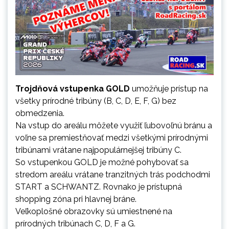
Trojdňová vstupenka GOLD
umožňuje prístup na
všetky prírodné tribúny (B, C, D, E, F, G) bez
obmedzenia.
Na vstup do areálu môžete využiť ľubovoľnú bránu a
voľne sa premiestňovať medzi všetkými prírodnými
tribúnami vrátane najpopulárnejšej tribúny C.
So vstupenkou GOLD je možné pohybovať sa
stredom areálu vrátane tranzitných trás podchodmi
START a SCHWANTZ. Rovnako je prístupná
shopping zóna pri hlavnej bráne.
Veľkoplošné obrazovky sú umiestnené na
prírodných tribúnach C, D, F a G.