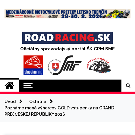
Skip
to
content
Oficiálny spravodajský portál ŠK CPM SMF
Úvod
Ostatné
Poznáme mená výhercov GOLD vstupenky na GRAND
PRIX ČESKEJ REPUBLIKY 2026