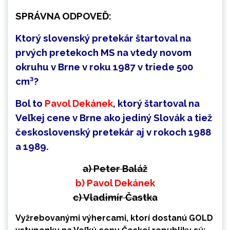
SPRÁVNA ODPOVEĎ:
Ktorý slovenský pretekár štartoval na
prvých pretekoch MS na vtedy novom
okruhu v Brne v roku 1987 v triede 500
cm³?
Bol to
Pavol Dekánek
, ktorý štartoval na
Veľkej cene v Brne ako jediný Slovák a tiež
československý pretekár aj v rokoch 1988
a 1989.
a) Peter Baláž
b) Pavol Dekánek
c) Vladimír Častka
Vyžrebovanými výhercami, ktorí dostanú GOLD