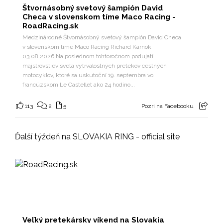
Štvornásobný svetový šampión David
Checa v slovenskom tíme Maco Racing -
RoadRacing.sk
Medzinárodné Štvornásobný svetový šampión David Checa
v slovenskom tíme Maco Racing Richard Karnok
03.08.2026 Na poslednom tohtoročnom podujatí
majstrovstiev sveta vytrvalostných pretekov cestných
motocyklov, ktoré sa uskutoční 19. septembra vo
francúzskom Le Castellet ako 24 hodino...
113
2
5
Pozri na Facebooku
Ďalší týždeň na SLOVAKIA RING - official site
Veľký pretekársky víkend na Slovakia