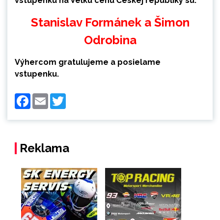
vstupenku na Veľkú cenu Českej republiky sú:
Stanislav Formánek a Šimon
Odrobina
Výhercom gratulujeme a posielame
vstupenku.
Facebook
Email
Twitter
Reklama