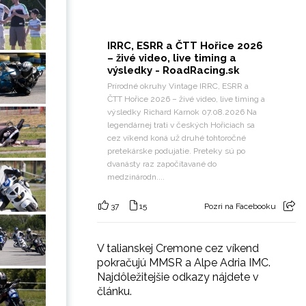
IRRC, ESRR a ČTT Hořice 2026
– živé video, live timing a
výsledky - RoadRacing.sk
Prírodné okruhy Vintage IRRC, ESRR a
ČTT Hořice 2026 – živé video, live timing a
výsledky Richard Karnok 07.08.2026 Na
legendárnej trati v českých Hořiciach sa
cez víkend koná už druhé tohtoročné
pretekárske podujatie. Preteky sú po
dvanásty raz započítavané do
medzinárodn....
37
15
Pozri na Facebooku
V talianskej Cremone cez víkend
pokračujú MMSR a Alpe Adria IMC.
Najdôležitejšie odkazy nájdete v
článku.