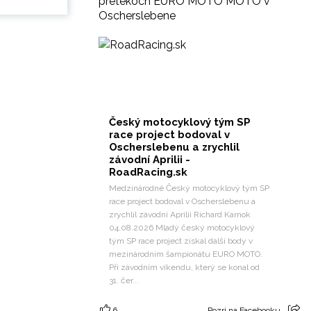
pretekoch EURO MOTO MOTO v
Oscherslebene
Český motocyklový tým SP
race project bodoval v
Oscherslebenu a zrychlil
závodní Aprilii -
RoadRacing.sk
Medzinárodné Český motocyklový tým SP
race project bodoval v Oscherslebenu a
zrychlil závodní Aprilii Richard Karnok
04.08.2026 Mladý český motocyklový
tým SP race project získal další body v
mezinárodním šampionátu EURO MOTO.
Při závodním víkendu, který se konal od
31. čer...
6
Pozri na Facebooku