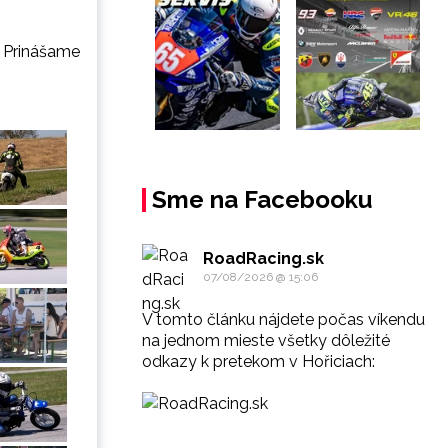
. Prinášame
Sme na Facebooku
RoadRacing.sk
07/08/2026 @ 15:06
V tomto článku nájdete počas víkendu
na jednom mieste všetky dôležité
odkazy k pretekom v Hořiciach: