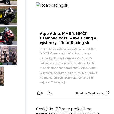
Alpe Adria, MMSR, MMČR
Cremona 2026 – live timing a
výsledky - RoadRacing.sk
M SR, SP a Alpe Adria Alpe Adria, MMSR,
MMČR Cremona 2026 – live timing a
výsledky Richard Karnok 06.08.2026
Talianska Cremona hostí štvrté podujatie
medzinárodného šampionátu Alpe Adria.
Súčasťou podujatia sú aj MMSR a MMČR
na motodrómoch, Európsky pohár a MS
sajdkár. Zverejňuj...
8
2
Pozri na Facebooku
Český tím SP race projectt na