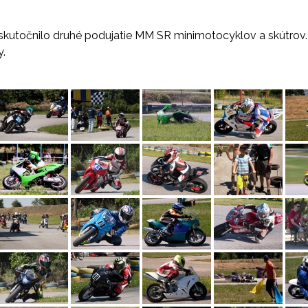
uskutočnilo druhé podujatie MM SR minimotocyklov a
skútrov
y.