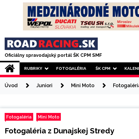
Skip
to
content
Oficiálny spravodajský portál ŠK CPM SMF
RUBRIKY
FOTOGALÉRIA
ŠK CPM
KALEN
Úvod
Juniori
Mini Moto
Fotogaléri
Fotogaléria
Mini Moto
Fotogaléria z Dunajskej Stredy